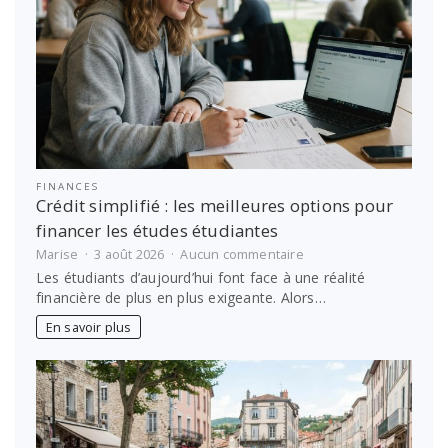
FINANCES
Crédit simplifié : les meilleures options pour
financer les études étudiantes
sur
Marise
3 août 2026
Aucun commentaire
Crédit
Les étudiants d’aujourd’hui font face à une réalité
simplifié
financière de plus en plus exigeante. Alors…
:
les
En savoir plus
meilleures
options
pour
financer
les
études
étudiantes