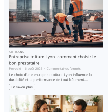
ARTISANS
Entreprise toiture Lyon : comment choisir le
bon prestataire
sur
Povoski
6 août 2026
Commentaires fermés
Entreprise
Le choix d’une entreprise toiture Lyon influence la
toiture
durabilité et la performance de tout bâtiment.…
Lyon :
comment
En savoir plus
choisir
le
bon
prestataire