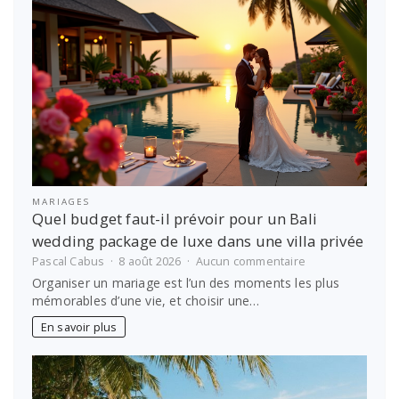
:
le
calcul
simple
pour
bien
choisir
MARIAGES
Quel budget faut-il prévoir pour un Bali
wedding package de luxe dans une villa privée
sur
Pascal Cabus
8 août 2026
Aucun commentaire
Quel
Organiser un mariage est l’un des moments les plus
budget
mémorables d’une vie, et choisir une…
faut-
il
En savoir plus
prévoir
pour
un
Bali
wedding