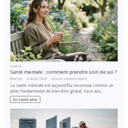
idées
de
voyage
SANTÉ
Santé mentale : comment prendre soin de soi ?
sur
Marise
6 août 2026
Aucun commentaire
Santé
La santé mentale est aujourd’hui reconnue comme un
mentale
pilier fondamental du bien-être global. Face aux…
:
comment
En savoir plus
prendre
soin
de
soi
?