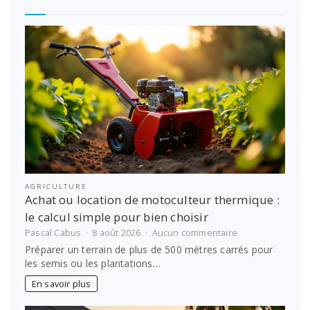
AGRICULTURE
Achat ou location de motoculteur thermique :
le calcul simple pour bien choisir
sur
Pascal Cabus
8 août 2026
Aucun commentaire
Achat
Préparer un terrain de plus de 500 mètres carrés pour
ou
les semis ou les plantations…
location
de
En savoir plus
motoculteur
thermique