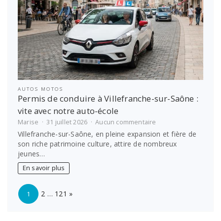
AUTOS MOTOS
Permis de conduire à Villefranche-sur-Saône :
vite avec notre auto-école
sur
Marise
31 juillet 2026
Aucun commentaire
Permis
Villefranche-sur-Saône, en pleine expansion et fière de
de
son riche patrimoine culture, attire de nombreux
conduire
jeunes…
à
Villefranche-
En savoir plus
sur-
Saône
Page:
Next
:
2
…
121
»
1
vite
avec
notre