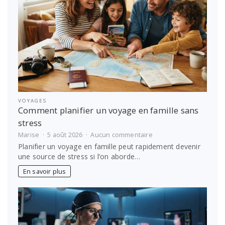
VOYAGES
Comment planifier un voyage en famille sans
stress
sur
Marise
5 août 2026
Aucun commentaire
Comment
Planifier un voyage en famille peut rapidement devenir
planifier
une source de stress si l’on aborde…
un
voyage
En savoir plus
en
famille
sans
stress