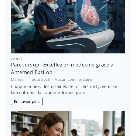
SANTÉ
Parcoursup : Excellez en médecine grâce à
Antémed Epsilon !
sur
Marise
4 août 2026
Aucun commentaire
Parcoursup
Chaque année, des dizaines de milliers de lycéens se
:
lancent dans la course effrénée pour…
Excellez
en
En savoir plus
médecine
grâce
à
Antémed
Epsilon
!