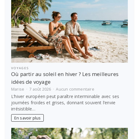
package
de
luxe
dans
une
villa
privée
VOYAGES
Où partir au soleil en hiver ? Les meilleures
idées de voyage
sur
Marise
7 août 2026
Aucun commentaire
Où
L’hiver européen peut paraître interminable avec ses
partir
journées froides et grises, donnant souvent l’envie
au
irrésistible…
soleil
en
En savoir plus
hiver
?
Les
meilleures