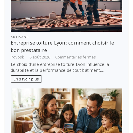
ARTISANS
Entreprise toiture Lyon : comment choisir le
bon prestataire
sur
Povoski
6 août 2026
Commentaires fermés
Entreprise
Le choix d’une entreprise toiture Lyon influence la
toiture
durabilité et la performance de tout bâtiment.…
Lyon :
comment
En savoir plus
choisir
le
bon
prestataire