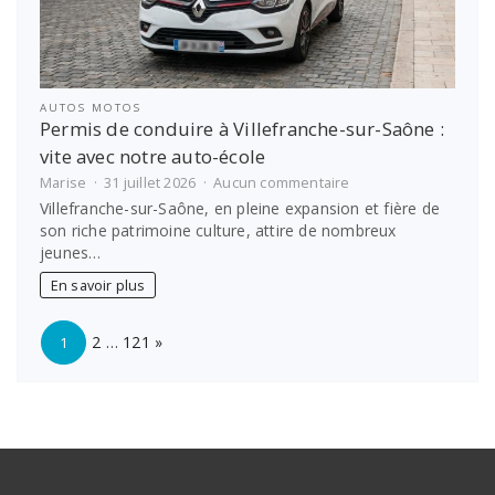
AUTOS MOTOS
Permis de conduire à Villefranche-sur-Saône :
vite avec notre auto-école
sur
Marise
31 juillet 2026
Aucun commentaire
Permis
Villefranche-sur-Saône, en pleine expansion et fière de
de
son riche patrimoine culture, attire de nombreux
conduire
jeunes…
à
Villefranche-
En savoir plus
sur-
Saône
Page:
Next
:
2
…
121
»
1
vite
avec
notre
auto-
école