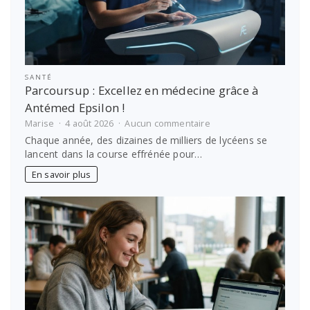
SANTÉ
Parcoursup : Excellez en médecine grâce à
Antémed Epsilon !
sur
Marise
4 août 2026
Aucun commentaire
Parcoursup
Chaque année, des dizaines de milliers de lycéens se
:
lancent dans la course effrénée pour…
Excellez
en
En savoir plus
médecine
grâce
à
Antémed
Epsilon
!