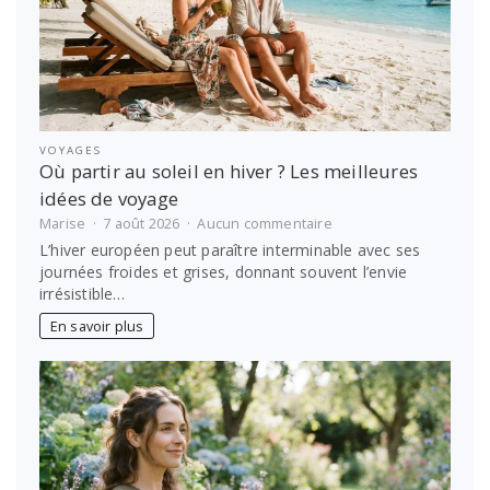
une
villa
privée
VOYAGES
Où partir au soleil en hiver ? Les meilleures
idées de voyage
sur
Marise
7 août 2026
Aucun commentaire
Où
L’hiver européen peut paraître interminable avec ses
partir
journées froides et grises, donnant souvent l’envie
au
irrésistible…
soleil
en
En savoir plus
hiver
?
Les
meilleures
idées
de
voyage