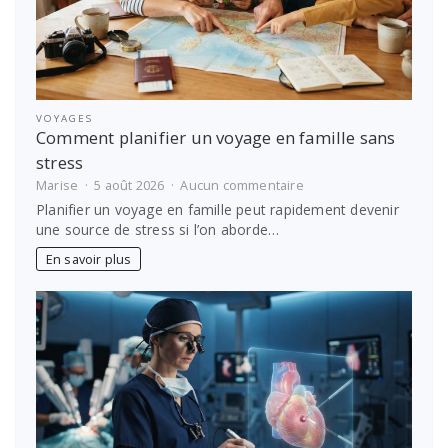
VOYAGES
Comment planifier un voyage en famille sans
stress
sur
Marise
5 août 2026
Aucun commentaire
Comment
Planifier un voyage en famille peut rapidement devenir
planifier
une source de stress si l’on aborde…
un
voyage
En savoir plus
en
famille
sans
stress