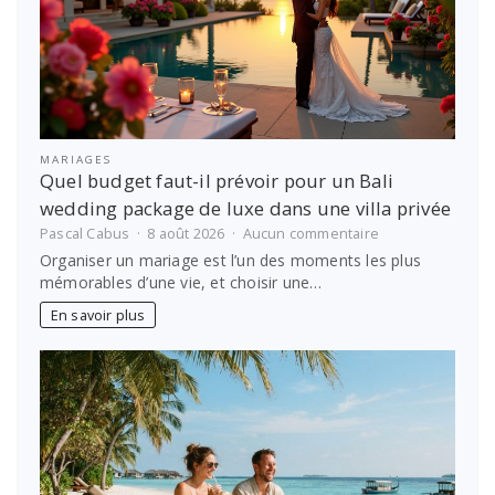
bien
choisir
MARIAGES
Quel budget faut-il prévoir pour un Bali
wedding package de luxe dans une villa privée
sur
Pascal Cabus
8 août 2026
Aucun commentaire
Quel
Organiser un mariage est l’un des moments les plus
budget
mémorables d’une vie, et choisir une…
faut-
il
En savoir plus
prévoir
pour
un
Bali
wedding
package
de
luxe
dans