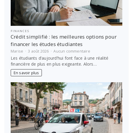
FINANCES
Crédit simplifié : les meilleures options pour
financer les études étudiantes
sur
Marise
3 août 2026
Aucun commentaire
Crédit
Les étudiants d’aujourd’hui font face à une réalité
simplifié
financière de plus en plus exigeante. Alors…
:
les
En savoir plus
meilleures
options
pour
financer
les
études
étudiantes