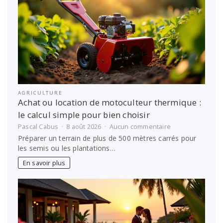
AGRICULTURE
Achat ou location de motoculteur thermique :
le calcul simple pour bien choisir
sur
Pascal Cabus
8 août 2026
Aucun commentaire
Achat
Préparer un terrain de plus de 500 mètres carrés pour
ou
les semis ou les plantations…
location
de
En savoir plus
motoculteur
thermique
:
le
calcul
simple
pour