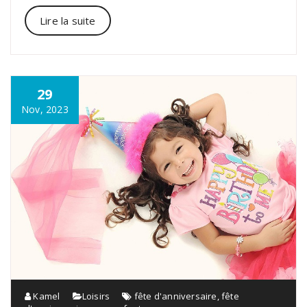
Lire la suite
29
Nov, 2023
Kamel
Loisirs
fête d'anniversaire
,
fête