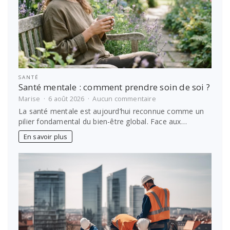
SANTÉ
Santé mentale : comment prendre soin de soi ?
sur
Marise
6 août 2026
Aucun commentaire
Santé
La santé mentale est aujourd’hui reconnue comme un
mentale
pilier fondamental du bien-être global. Face aux…
:
comment
En savoir plus
prendre
soin
de
soi
?