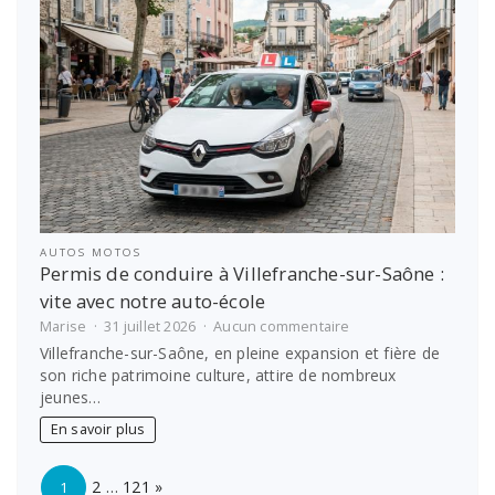
les
études
étudiantes
AUTOS MOTOS
Permis de conduire à Villefranche-sur-Saône :
vite avec notre auto-école
sur
Marise
31 juillet 2026
Aucun commentaire
Permis
Villefranche-sur-Saône, en pleine expansion et fière de
de
son riche patrimoine culture, attire de nombreux
conduire
jeunes…
à
Villefranche-
En savoir plus
sur-
Saône
Page:
Next
:
2
…
121
»
1
vite