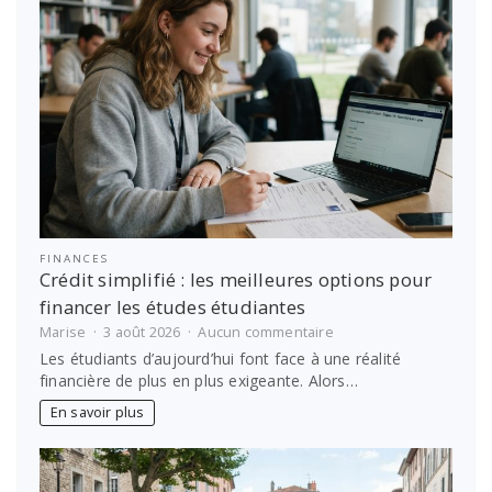
Epsilon
!
FINANCES
Crédit simplifié : les meilleures options pour
financer les études étudiantes
sur
Marise
3 août 2026
Aucun commentaire
Crédit
Les étudiants d’aujourd’hui font face à une réalité
simplifié
financière de plus en plus exigeante. Alors…
:
les
En savoir plus
meilleures
options
pour
financer