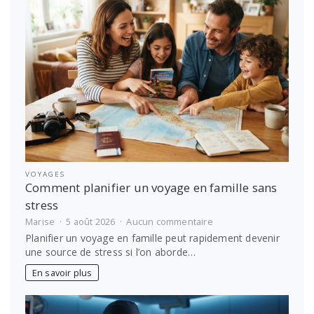
prestataire
VOYAGES
Comment planifier un voyage en famille sans
stress
sur
Marise
5 août 2026
Aucun commentaire
Comment
Planifier un voyage en famille peut rapidement devenir
planifier
une source de stress si l’on aborde…
un
voyage
En savoir plus
en
famille
sans