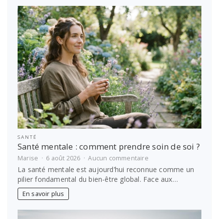
?
Les
meilleures
idées
de
voyage
SANTÉ
Santé mentale : comment prendre soin de soi ?
sur
Marise
6 août 2026
Aucun commentaire
Santé
La santé mentale est aujourd’hui reconnue comme un
mentale
pilier fondamental du bien-être global. Face aux…
:
comment
En savoir plus
prendre
soin
de