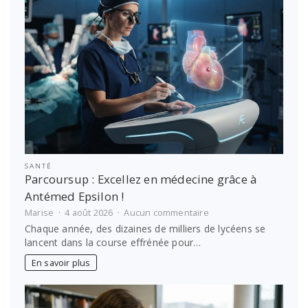
stress
SANTÉ
Parcoursup : Excellez en médecine grâce à
Antémed Epsilon !
sur
Marise
4 août 2026
Aucun commentaire
Parcoursup
Chaque année, des dizaines de milliers de lycéens se
:
lancent dans la course effrénée pour…
Excellez
en
En savoir plus
médecine
grâce
à
Antémed