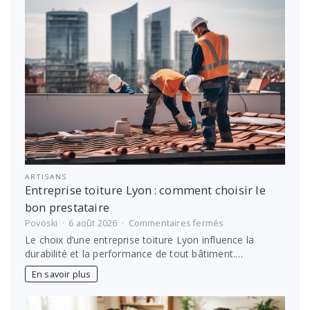
soi
?
ARTISANS
Entreprise toiture Lyon : comment choisir le
bon prestataire
sur
Povoski
6 août 2026
Commentaires fermés
Entreprise
Le choix d’une entreprise toiture Lyon influence la
toiture
durabilité et la performance de tout bâtiment.…
Lyon :
comment
En savoir plus
choisir
le
bon