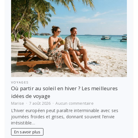
un
Bali
wedding
package
de
luxe
dans
une
villa
privée
VOYAGES
Où partir au soleil en hiver ? Les meilleures
idées de voyage
sur
Marise
7 août 2026
Aucun commentaire
Où
L’hiver européen peut paraître interminable avec ses
partir
journées froides et grises, donnant souvent l’envie
au
irrésistible…
soleil
en
En savoir plus
hiver