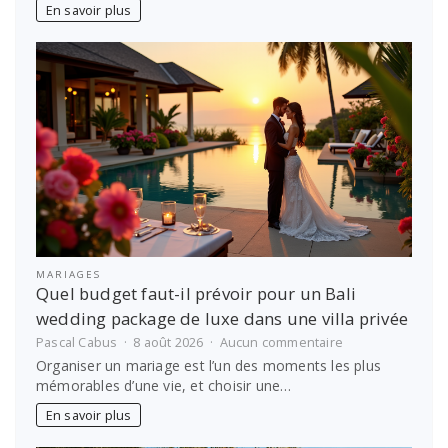
de
En savoir plus
motoculteur
thermique
:
le
calcul
simple
pour
bien
choisir
MARIAGES
Quel budget faut-il prévoir pour un Bali
wedding package de luxe dans une villa privée
sur
Pascal Cabus
8 août 2026
Aucun commentaire
Quel
Organiser un mariage est l’un des moments les plus
budget
mémorables d’une vie, et choisir une…
faut-
il
En savoir plus
prévoir
pour