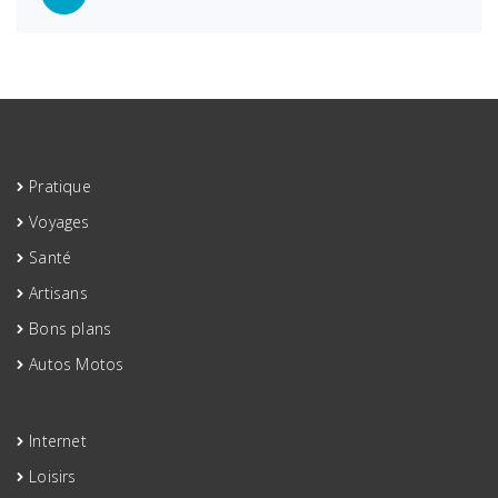
avec
notre
auto-
école
Pratique
Voyages
Santé
Artisans
Bons plans
Autos Motos
Internet
Loisirs