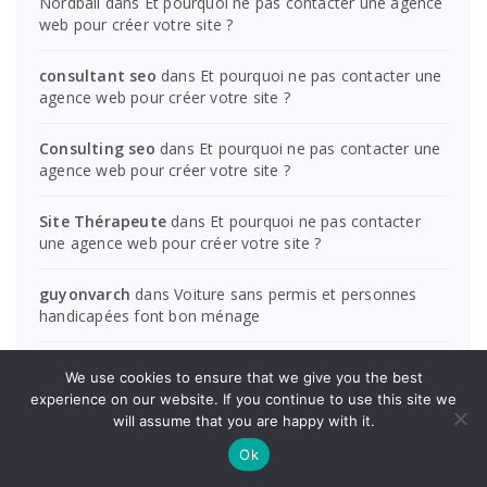
Nordbail
dans
Et pourquoi ne pas contacter une agence
web pour créer votre site ?
consultant seo
dans
Et pourquoi ne pas contacter une
agence web pour créer votre site ?
Consulting seo
dans
Et pourquoi ne pas contacter une
agence web pour créer votre site ?
Site Thérapeute
dans
Et pourquoi ne pas contacter
une agence web pour créer votre site ?
guyonvarch
dans
Voiture sans permis et personnes
handicapées font bon ménage
Ward
dans
Et pourquoi ne pas contacter une agence
We use cookies to ensure that we give you the best
web pour créer votre site ?
experience on our website. If you continue to use this site we
will assume that you are happy with it.
Mike Clifford
dans
Et pourquoi ne pas contacter une
Ok
agence web pour créer votre site ?