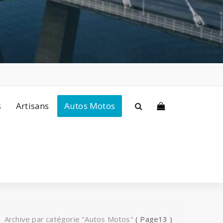
s
Artisans
Autos Motos
/
Archive par catégorie "Autos Motos"
( Page13 )