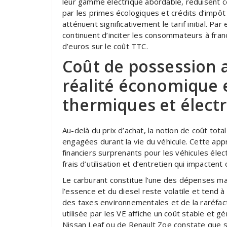
leur gamme électrique abordable, réduisent ce
par les primes écologiques et crédits d’impô
atténuent significativement le tarif initial. 
continuent d’inciter les consommateurs à franc
d’euros sur le coût TTC.
Coût de possession a
réalité économique 
thermiques et élect
Au-delà du prix d’achat, la notion de coût to
engagées durant la vie du véhicule. Cette ap
financiers surprenants pour les véhicules élect
frais d’utilisation et d’entretien qui impacten
Le carburant constitue l’une des dépenses maj
l’essence et du diesel reste volatile et tend à
des taxes environnementales et de la raréfacti
utilisée par les VE affiche un coût stable et 
Nissan Leaf ou de Renault Zoe constate que se