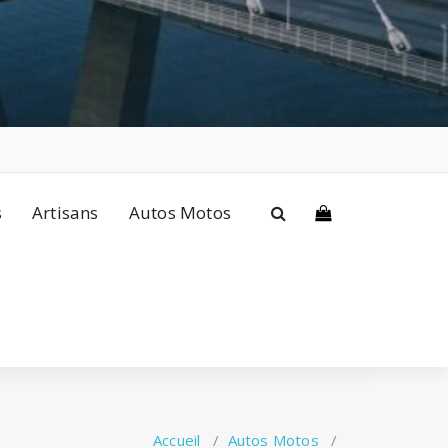
s
Artisans
Autos Motos
Accueil
/
Autos Motos
/