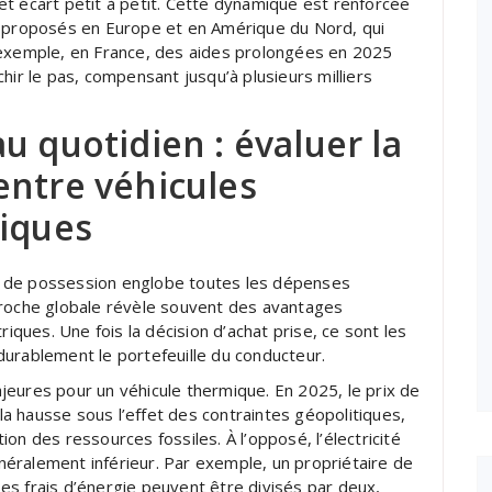
t écart petit à petit. Cette dynamique est renforcée
t proposés en Europe et en Amérique du Nord, qui
Par exemple, en France, des aides prolongées en 2025
hir le pas, compensant jusqu’à plusieurs milliers
u quotidien : évaluer la
entre véhicules
riques
tal de possession englobe toutes les dépenses
proche globale révèle souvent des avantages
riques. Une fois la décision d’achat prise, ce sont les
t durablement le portefeuille du conducteur.
eures pour un véhicule thermique. En 2025, le prix de
 la hausse sous l’effet des contraintes géopolitiques,
on des ressources fossiles. À l’opposé, l’électricité
généralement inférieur. Par exemple, un propriétaire de
s frais d’énergie peuvent être divisés par deux,