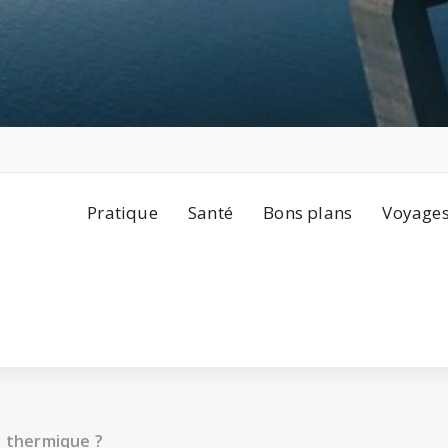
Pratique
Santé
Bons plans
Voyage
u thermique ?