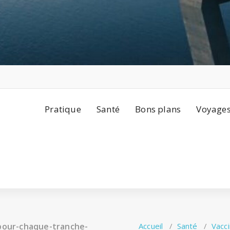
Pratique
Santé
Bons plans
Voyage
-pour-chaque-tranche-
Accueil
/
Santé
/
Vacci