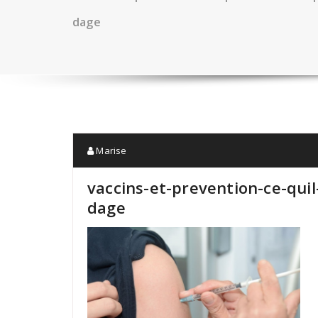
dage
Marise
vaccins-et-prevention-ce-qui
dage