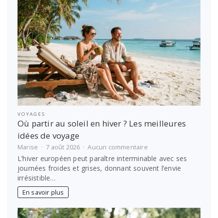
VOYAGES
Où partir au soleil en hiver ? Les meilleures
idées de voyage
sur
Marise
7 août 2026
Aucun commentaire
Où
L’hiver européen peut paraître interminable avec ses
partir
journées froides et grises, donnant souvent l’envie
au
irrésistible…
soleil
en
En savoir plus
hiver
?
Les