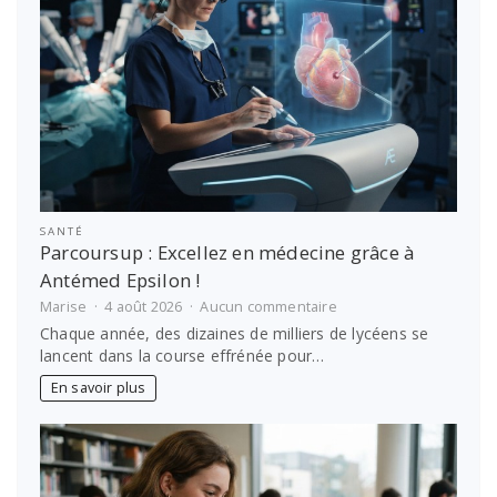
SANTÉ
Parcoursup : Excellez en médecine grâce à
Antémed Epsilon !
sur
Marise
4 août 2026
Aucun commentaire
Parcoursup
Chaque année, des dizaines de milliers de lycéens se
:
lancent dans la course effrénée pour…
Excellez
en
En savoir plus
médecine
grâce
à
Antémed
Epsilon
!