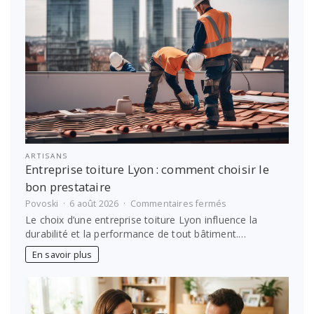
ARTISANS
Entreprise toiture Lyon : comment choisir le
bon prestataire
sur
Povoski
6 août 2026
Commentaires fermés
Entreprise
Le choix d’une entreprise toiture Lyon influence la
toiture
durabilité et la performance de tout bâtiment.…
Lyon :
comment
En savoir plus
choisir
le
bon
prestataire