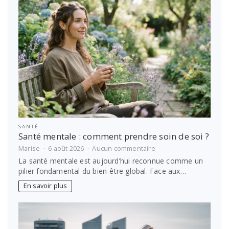
meilleures
idées
de
voyage
SANTÉ
Santé mentale : comment prendre soin de soi ?
sur
Marise
6 août 2026
Aucun commentaire
Santé
La santé mentale est aujourd’hui reconnue comme un
mentale
pilier fondamental du bien-être global. Face aux…
:
comment
En savoir plus
prendre
soin
de
soi
?