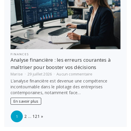
FINANCES
Analyse financière : les erreurs courantes à
maîtriser pour booster vos décisions
sur
Marise
29 juillet 2026
Aucun commentaire
Analyse
L’analyse financière est devenue une compétence
financière
incontournable dans le pilotage des entreprises
:
contemporaines, notamment face…
les
erreurs
En savoir plus
courantes
à
Page:
Next
maîtriser
2
…
121
»
1
pour
booster
vos