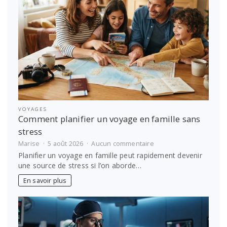
VOYAGES
Comment planifier un voyage en famille sans
stress
sur
Marise
5 août 2026
Aucun commentaire
Comment
Planifier un voyage en famille peut rapidement devenir
planifier
une source de stress si l’on aborde…
un
voyage
En savoir plus
en
famille
sans
stress