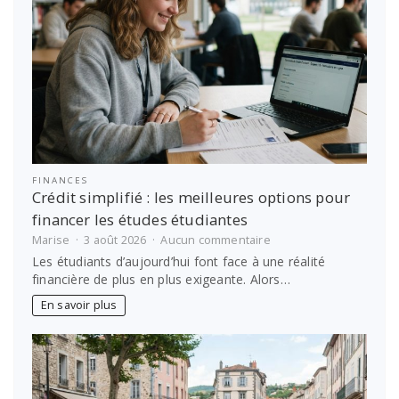
FINANCES
Crédit simplifié : les meilleures options pour
financer les études étudiantes
sur
Marise
3 août 2026
Aucun commentaire
Crédit
Les étudiants d’aujourd’hui font face à une réalité
simplifié
financière de plus en plus exigeante. Alors…
:
les
En savoir plus
meilleures
options
pour
financer
les
études