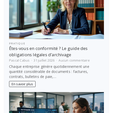
notre
auto-
école
PRATIQUE
Êtes-vous en conformité ? Le guide des
obligations légales d’archivage
sur
Pascal Cabus
31 juillet 2026
Aucun commentaire
Êtes-
Chaque entreprise génère quotidiennement une
vous
quantité considérable de documents : factures,
en
contrats, bulletins de paie,…
conformité
?
En savoir plus
Le
guide
des
obligations
légales
d’archivage