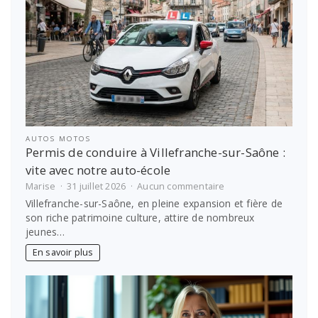
étudiantes
AUTOS MOTOS
Permis de conduire à Villefranche-sur-Saône :
vite avec notre auto-école
sur
Marise
31 juillet 2026
Aucun commentaire
Permis
Villefranche-sur-Saône, en pleine expansion et fière de
de
son riche patrimoine culture, attire de nombreux
conduire
jeunes…
à
Villefranche-
En savoir plus
sur-
Saône
:
vite
avec