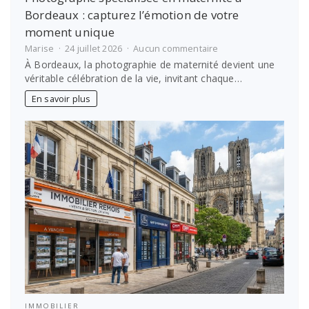
Bordeaux : capturez l’émotion de votre
moment unique
sur
Marise
24 juillet 2026
Aucun commentaire
Photographe
À Bordeaux, la photographie de maternité devient une
spécialisée
véritable célébration de la vie, invitant chaque…
en
maternité
En savoir plus
à
Bordeaux
:
capturez
l’émotion
de
votre
moment
unique
IMMOBILIER