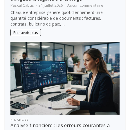
sur
Pascal Cabus
31 juillet 2026
Aucun commentaire
Êtes-
Chaque entreprise génère quotidiennement une
vous
quantité considérable de documents : factures,
en
contrats, bulletins de paie,…
conformité
?
En savoir plus
Le
guide
des
obligations
légales
d’archivage
FINANCES
Analyse financière : les erreurs courantes à