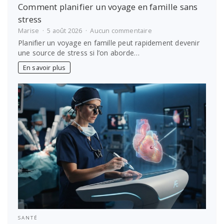
Comment planifier un voyage en famille sans
stress
sur
Marise
5 août 2026
Aucun commentaire
Comment
Planifier un voyage en famille peut rapidement devenir
planifier
une source de stress si l’on aborde…
un
voyage
En savoir plus
en
famille
sans
stress
SANTÉ