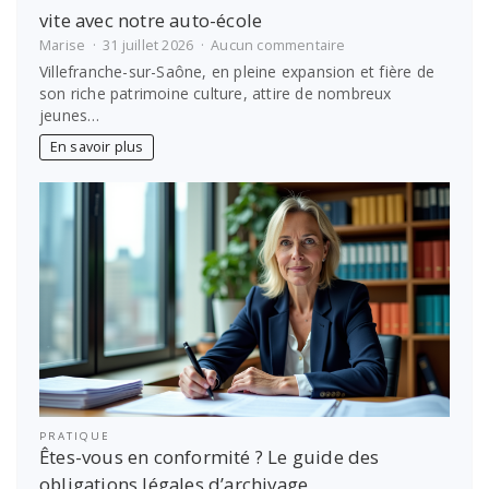
vite avec notre auto-école
sur
Marise
31 juillet 2026
Aucun commentaire
Permis
Villefranche-sur-Saône, en pleine expansion et fière de
de
son riche patrimoine culture, attire de nombreux
conduire
jeunes…
à
Villefranche-
En savoir plus
sur-
Saône
:
vite
avec
notre
auto-
école
PRATIQUE
Êtes-vous en conformité ? Le guide des
obligations légales d’archivage