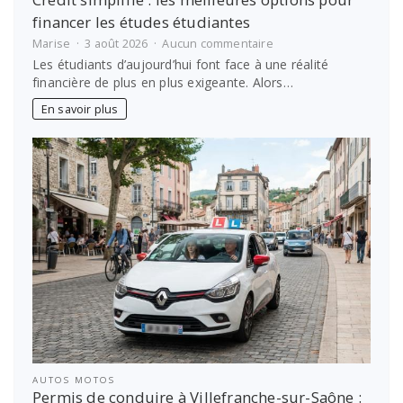
financer les études étudiantes
sur
Marise
3 août 2026
Aucun commentaire
Crédit
Les étudiants d’aujourd’hui font face à une réalité
simplifié
financière de plus en plus exigeante. Alors…
:
les
En savoir plus
meilleures
options
pour
financer
les
études
étudiantes
AUTOS MOTOS
Permis de conduire à Villefranche-sur-Saône :