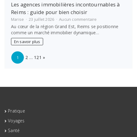
Les agences immobilières incontournables à
Reims : guide pour bien choisir
sur
Marise
23 juillet 2026
Aucun commentaire
Les
Au cœur de la région Grand Est, Reims se positionne
agences
comme un marché immobilier dynamique…
immobilières
incontournables
En savoir plus
à
Reims
Page:
Next
:
2
…
121
»
1
guide
pour
bien
choisir
Pratique
Voyages
Santé