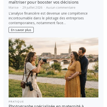
maîtriser pour booster vos décisions
sur
Marise
29 juillet 2026
Aucun commentaire
Analyse
L’analyse financière est devenue une compétence
financière
incontournable dans le pilotage des entreprises
:
contemporaines, notamment face…
les
erreurs
En savoir plus
courantes
à
maîtriser
pour
booster
vos
décisions
PRATIQUE
Photographe spécialisée en maternité à