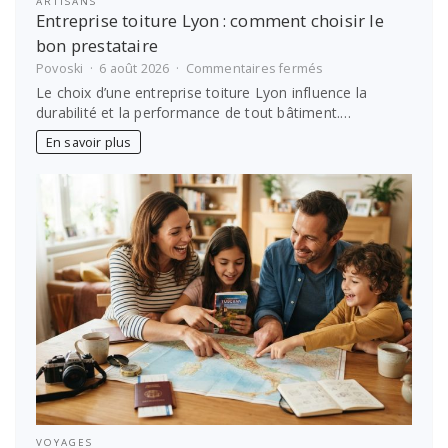
ARTISANS
Entreprise toiture Lyon : comment choisir le
bon prestataire
sur
Povoski
6 août 2026
Commentaires fermés
Entreprise
Le choix d’une entreprise toiture Lyon influence la
toiture
durabilité et la performance de tout bâtiment.…
Lyon :
comment
En savoir plus
choisir
le
bon
prestataire
VOYAGES