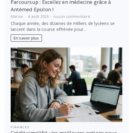
Parcoursup : Excellez en médecine grâce à
Antémed Epsilon !
sur
Marise
4 août 2026
Aucun commentaire
Parcoursup
Chaque année, des dizaines de milliers de lycéens se
:
lancent dans la course effrénée pour…
Excellez
en
En savoir plus
médecine
grâce
à
Antémed
Epsilon
!
FINANCES
Crédit simplifié : les meilleures options pour