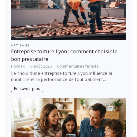
ARTISANS
Entreprise toiture Lyon : comment choisir le
bon prestataire
sur
Povoski
6 août 2026
Commentaires fermés
Entreprise
Le choix d’une entreprise toiture Lyon influence la
toiture
durabilité et la performance de tout bâtiment.…
Lyon :
comment
En savoir plus
choisir
le
bon
prestataire