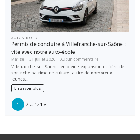
AUTOS MOTOS
Permis de conduire à Villefranche-sur-Saône :
vite avec notre auto-école
sur
Marise
31 juillet 2026
Aucun commentaire
Permis
Villefranche-sur-Saône, en pleine expansion et fière de
de
son riche patrimoine culture, attire de nombreux
conduire
jeunes…
à
Villefranche-
En savoir plus
sur-
Saône
Page:
Next
:
2
…
121
»
1
vite
avec
notre
auto-
école