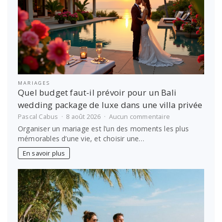
pour
bien
choisir
MARIAGES
Quel budget faut-il prévoir pour un Bali
wedding package de luxe dans une villa privée
sur
Pascal Cabus
8 août 2026
Aucun commentaire
Quel
Organiser un mariage est l’un des moments les plus
budget
mémorables d’une vie, et choisir une…
faut-
il
En savoir plus
prévoir
pour
un
Bali
wedding
package
de
luxe