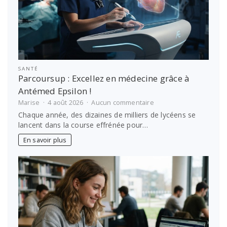
SANTÉ
Parcoursup : Excellez en médecine grâce à
Antémed Epsilon !
sur
Marise
4 août 2026
Aucun commentaire
Parcoursup
Chaque année, des dizaines de milliers de lycéens se
:
lancent dans la course effrénée pour…
Excellez
en
En savoir plus
médecine
grâce
à
Antémed
Epsilon
!