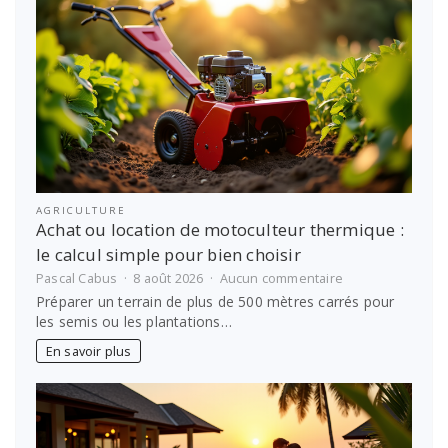
AGRICULTURE
Achat ou location de motoculteur thermique :
le calcul simple pour bien choisir
sur
Pascal Cabus
8 août 2026
Aucun commentaire
Achat
Préparer un terrain de plus de 500 mètres carrés pour
ou
les semis ou les plantations…
location
de
En savoir plus
motoculteur
thermique
:
le
calcul
simple