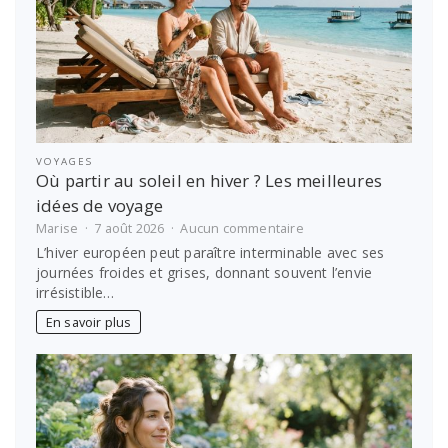
dans
une
villa
privée
VOYAGES
Où partir au soleil en hiver ? Les meilleures
idées de voyage
sur
Marise
7 août 2026
Aucun commentaire
Où
L’hiver européen peut paraître interminable avec ses
partir
journées froides et grises, donnant souvent l’envie
au
irrésistible…
soleil
en
En savoir plus
hiver
?
Les
meilleures
idées
de
voyage