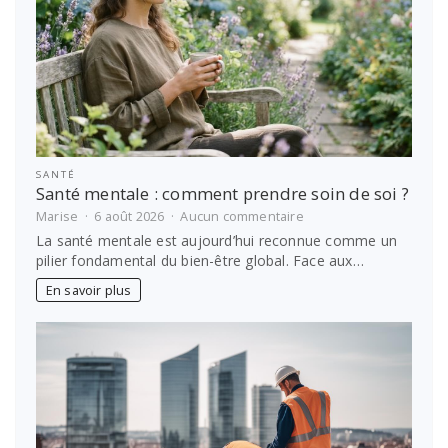
SANTÉ
Santé mentale : comment prendre soin de soi ?
sur
Marise
6 août 2026
Aucun commentaire
Santé
La santé mentale est aujourd’hui reconnue comme un
mentale
pilier fondamental du bien-être global. Face aux…
:
comment
En savoir plus
prendre
soin
de
soi
?