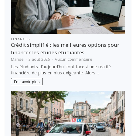
FINANCES
Crédit simplifié : les meilleures options pour
financer les études étudiantes
sur
Marise
3 août 2026
Aucun commentaire
Crédit
Les étudiants d’aujourd’hui font face à une réalité
simplifié
financière de plus en plus exigeante. Alors…
:
les
En savoir plus
meilleures
options
pour
financer
les
études
étudiantes