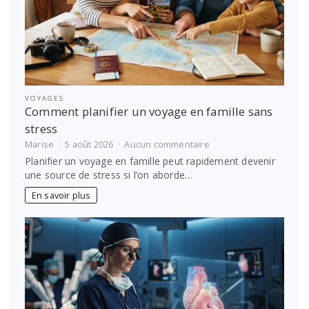
VOYAGES
Comment planifier un voyage en famille sans
stress
sur
Marise
5 août 2026
Aucun commentaire
Comment
Planifier un voyage en famille peut rapidement devenir
planifier
une source de stress si l’on aborde…
un
voyage
En savoir plus
en
famille
sans
stress