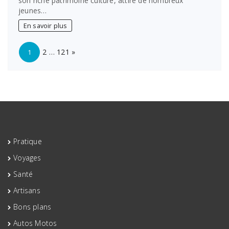
son riche patrimoine culture, attire de nombreux
conduire
jeunes…
à
Villefranche-
En savoir plus
sur-
Saône
Page:
Next
:
2
…
121
»
1
vite
avec
notre
auto-
école
Pratique
Voyages
Santé
Artisans
Bons plans
Autos Motos