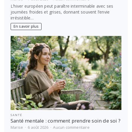
Où
L’hiver européen peut paraître interminable avec ses
partir
journées froides et grises, donnant souvent l’envie
au
irrésistible…
soleil
en
En savoir plus
hiver
?
Les
meilleures
idées
de
voyage
SANTÉ
Santé mentale : comment prendre soin de soi ?
sur
Marise
6 août 2026
Aucun commentaire