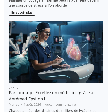
Planifier un voyage en famille peut rapidement devenir
planifier
une source de stress si l’on aborde…
un
voyage
En savoir plus
en
famille
sans
stress
SANTÉ
Parcoursup : Excellez en médecine grâce à
Antémed Epsilon !
sur
Marise
4 août 2026
Aucun commentaire
Parcoursup
Chaque année, des dizaines de milliers de lycéens se