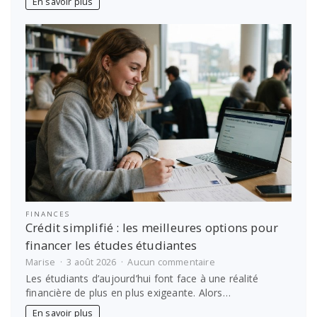
En savoir plus
médecine
grâce
à
Antémed
Epsilon
!
FINANCES
Crédit simplifié : les meilleures options pour
financer les études étudiantes
sur
Marise
3 août 2026
Aucun commentaire
Crédit
Les étudiants d’aujourd’hui font face à une réalité
simplifié
financière de plus en plus exigeante. Alors…
:
les
En savoir plus