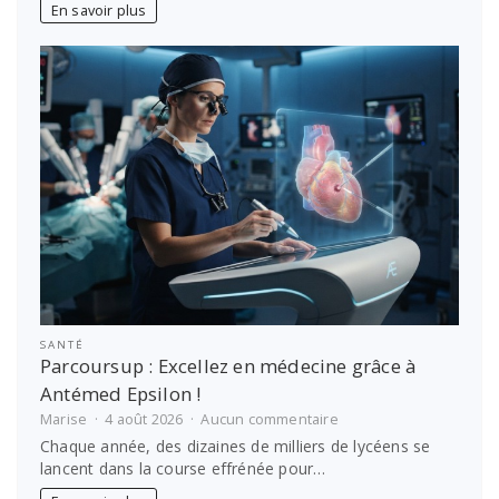
voyage
En savoir plus
en
famille
sans
stress
SANTÉ
Parcoursup : Excellez en médecine grâce à
Antémed Epsilon !
sur
Marise
4 août 2026
Aucun commentaire
Parcoursup
Chaque année, des dizaines de milliers de lycéens se
:
lancent dans la course effrénée pour…
Excellez
en