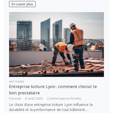
comment
En savoir plus
prendre
soin
de
soi
?
ARTISANS
Entreprise toiture Lyon : comment choisir le
bon prestataire
sur
Povoski
6 août 2026
Commentaires fermés
Entreprise
Le choix d’une entreprise toiture Lyon influence la
toiture
durabilité et la performance de tout bâtiment.…
Lyon :