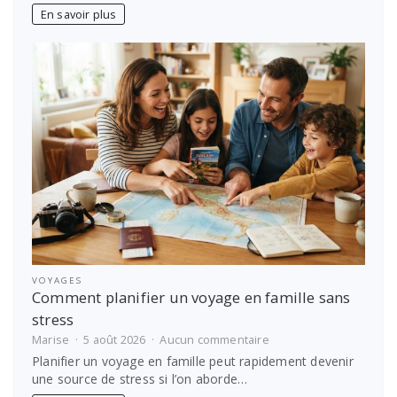
comment
En savoir plus
choisir
le
bon
prestataire
VOYAGES
Comment planifier un voyage en famille sans
stress
sur
Marise
5 août 2026
Aucun commentaire
Comment
Planifier un voyage en famille peut rapidement devenir
planifier
une source de stress si l’on aborde…
un