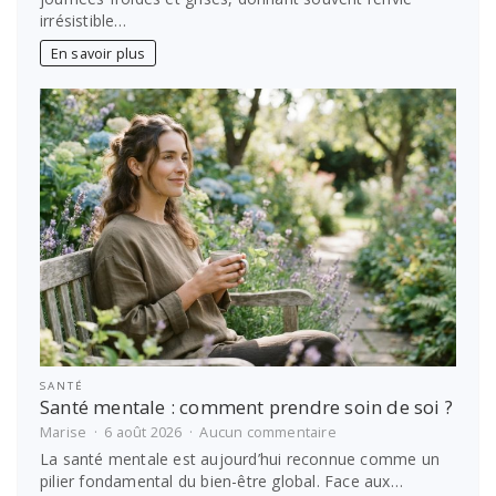
au
irrésistible…
soleil
en
En savoir plus
hiver
?
Les
meilleures
idées
de
voyage
SANTÉ
Santé mentale : comment prendre soin de soi ?
sur
Marise
6 août 2026
Aucun commentaire
Santé
La santé mentale est aujourd’hui reconnue comme un
mentale
pilier fondamental du bien-être global. Face aux…
: