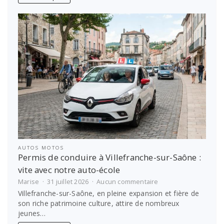
meilleures
options
pour
financer
les
études
étudiantes
AUTOS MOTOS
Permis de conduire à Villefranche-sur-Saône :
vite avec notre auto-école
sur
Marise
31 juillet 2026
Aucun commentaire
Permis
Villefranche-sur-Saône, en pleine expansion et fière de
de
son riche patrimoine culture, attire de nombreux
conduire
jeunes…
à
Villefranche-