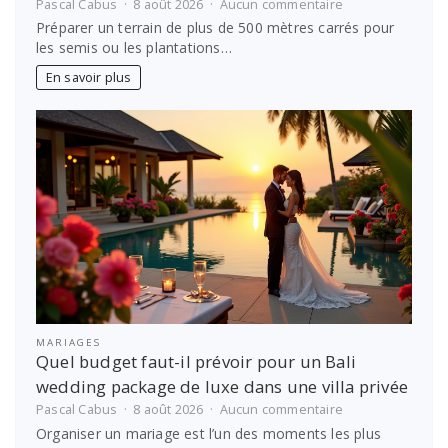
sur
Pascal Cabus
8 août 2026
Aucun commentaire
Achat
Préparer un terrain de plus de 500 mètres carrés pour
ou
les semis ou les plantations…
location
de
En savoir plus
motoculteur
thermique
:
le
calcul
simple
pour
bien
choisir
MARIAGES
Quel budget faut-il prévoir pour un Bali
wedding package de luxe dans une villa privée
sur
Pascal Cabus
8 août 2026
Aucun commentaire
Quel
Organiser un mariage est l’un des moments les plus
budget