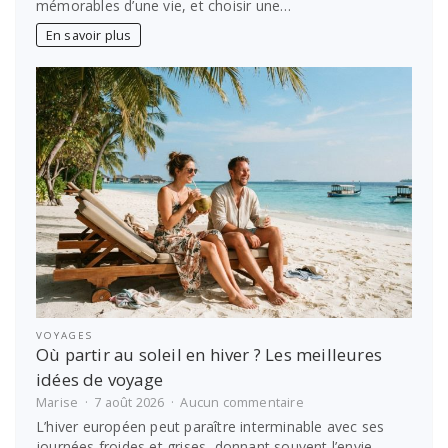
mémorables d’une vie, et choisir une…
faut-
il
En savoir plus
prévoir
pour
un
Bali
wedding
package
de
luxe
dans
une
villa
privée
VOYAGES
Où partir au soleil en hiver ? Les meilleures
idées de voyage
sur
Marise
7 août 2026
Aucun commentaire
Où
L’hiver européen peut paraître interminable avec ses
partir
journées froides et grises, donnant souvent l’envie