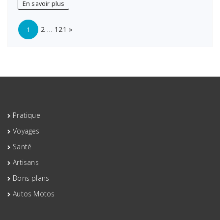
En savoir plus
sur-
Saône
Page:
Next
:
2
…
121
»
1
vite
avec
notre
auto-
école
Pratique
Voyages
Santé
Artisans
Bons plans
Autos Motos