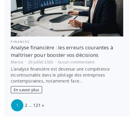
FINANCES
Analyse financière : les erreurs courantes à
maîtriser pour booster vos décisions
sur
Marise
29 juillet 2026
Aucun commentaire
Analyse
L’analyse financière est devenue une compétence
financière
incontournable dans le pilotage des entreprises
:
contemporaines, notamment face…
les
erreurs
En savoir plus
courantes
à
Page:
Next
maîtriser
2
…
121
»
1
pour
booster
vos
décisions