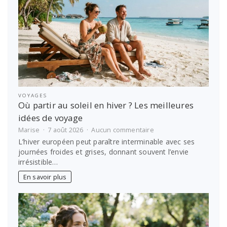
VOYAGES
Où partir au soleil en hiver ? Les meilleures
idées de voyage
sur
Marise
7 août 2026
Aucun commentaire
Où
L’hiver européen peut paraître interminable avec ses
partir
journées froides et grises, donnant souvent l’envie
au
irrésistible…
soleil
en
En savoir plus
hiver
?
Les
meilleures
idées
de