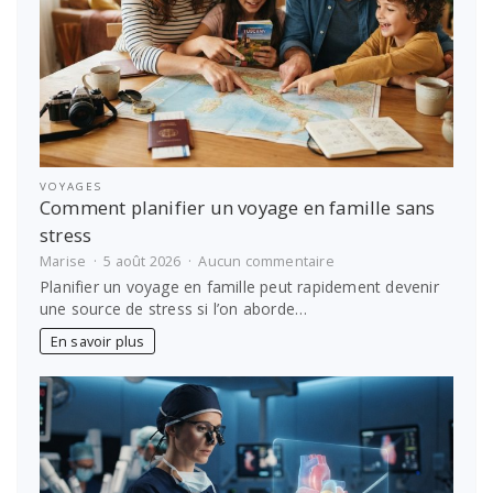
VOYAGES
Comment planifier un voyage en famille sans
stress
sur
Marise
5 août 2026
Aucun commentaire
Comment
Planifier un voyage en famille peut rapidement devenir
planifier
une source de stress si l’on aborde…
un
voyage
En savoir plus
en
famille
sans
stress