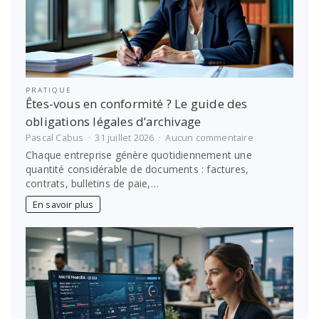
PRATIQUE
Êtes-vous en conformité ? Le guide des
obligations légales d’archivage
sur
Pascal Cabus
31 juillet 2026
Aucun commentaire
Êtes-
Chaque entreprise génère quotidiennement une
vous
quantité considérable de documents : factures,
en
contrats, bulletins de paie,…
conformité
?
En savoir plus
Le
guide
des
obligations
légales
d’archivage