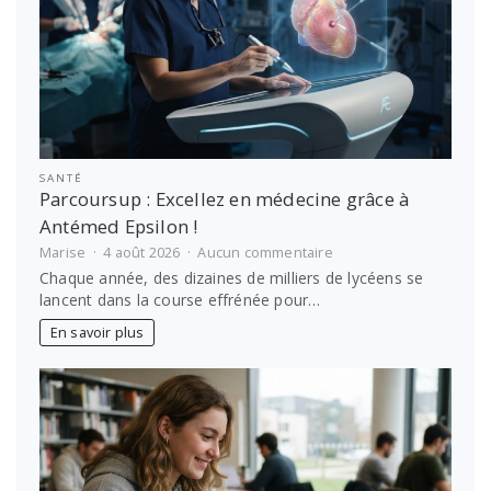
SANTÉ
Parcoursup : Excellez en médecine grâce à
Antémed Epsilon !
sur
Marise
4 août 2026
Aucun commentaire
Parcoursup
Chaque année, des dizaines de milliers de lycéens se
:
lancent dans la course effrénée pour…
Excellez
en
En savoir plus
médecine
grâce
à
Antémed
Epsilon
!