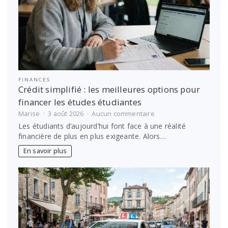
FINANCES
Crédit simplifié : les meilleures options pour
financer les études étudiantes
sur
Marise
3 août 2026
Aucun commentaire
Crédit
Les étudiants d’aujourd’hui font face à une réalité
simplifié
financière de plus en plus exigeante. Alors…
:
les
En savoir plus
meilleures
options
pour
financer
les
études
étudiantes