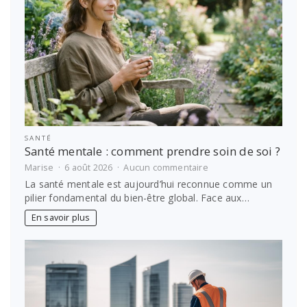
voyage
SANTÉ
Santé mentale : comment prendre soin de soi ?
sur
Marise
6 août 2026
Aucun commentaire
Santé
La santé mentale est aujourd’hui reconnue comme un
mentale
pilier fondamental du bien-être global. Face aux…
:
comment
En savoir plus
prendre
soin
de
soi
?