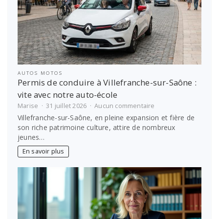
AUTOS MOTOS
Permis de conduire à Villefranche-sur-Saône :
vite avec notre auto-école
sur
Marise
31 juillet 2026
Aucun commentaire
Permis
Villefranche-sur-Saône, en pleine expansion et fière de
de
son riche patrimoine culture, attire de nombreux
conduire
jeunes…
à
Villefranche-
En savoir plus
sur-
Saône
:
vite
avec
notre
auto-
école