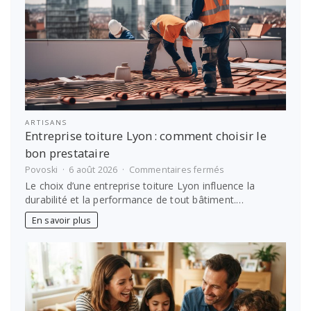
ARTISANS
Entreprise toiture Lyon : comment choisir le
bon prestataire
sur
Povoski
6 août 2026
Commentaires fermés
Entreprise
Le choix d’une entreprise toiture Lyon influence la
toiture
durabilité et la performance de tout bâtiment.…
Lyon :
comment
En savoir plus
choisir
le
bon
prestataire