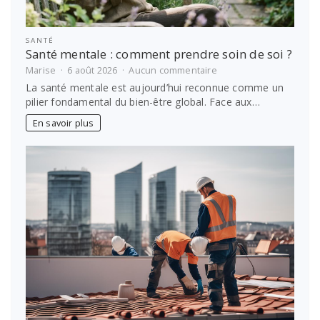
SANTÉ
Santé mentale : comment prendre soin de soi ?
sur
Marise
6 août 2026
Aucun commentaire
Santé
La santé mentale est aujourd’hui reconnue comme un
mentale
pilier fondamental du bien-être global. Face aux…
:
comment
En savoir plus
prendre
soin
de
soi
?