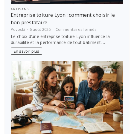
ARTISANS
Entreprise toiture Lyon : comment choisir le
bon prestataire
sur
Povoski
6 août 2026
Commentaires fermés
Entreprise
Le choix d’une entreprise toiture Lyon influence la
toiture
durabilité et la performance de tout bâtiment.…
Lyon :
comment
En savoir plus
choisir
le
bon
prestataire