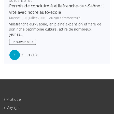
AUTOS MOTOS
Permis de conduire à Villefranche-sur-Saône :
vite avec notre auto-école
sur
Marise
31 juillet 2026
Aucun commentaire
Permis
Villefranche-sur-Saône, en pleine expansion et fière de
de
son riche patrimoine culture, attire de nombreux
conduire
jeunes…
à
Villefranche-
En savoir plus
sur-
Saône
Page:
Next
:
2
…
121
»
1
vite
avec
notre
auto-
école
Pratique
Voyages