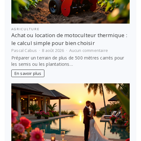
AGRICULTURE
Achat ou location de motoculteur thermique :
le calcul simple pour bien choisir
sur
Pascal Cabus
8 août 2026
Aucun commentaire
Achat
Préparer un terrain de plus de 500 mètres carrés pour
ou
les semis ou les plantations…
location
de
En savoir plus
motoculteur
thermique
:
le
calcul
simple
pour
bien
choisir