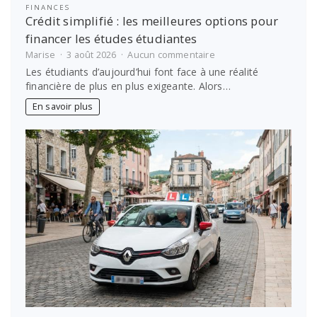
FINANCES
Crédit simplifié : les meilleures options pour
financer les études étudiantes
sur
Marise
3 août 2026
Aucun commentaire
Crédit
Les étudiants d’aujourd’hui font face à une réalité
simplifié
financière de plus en plus exigeante. Alors…
:
les
En savoir plus
meilleures
options
pour
financer
les
études
étudiantes