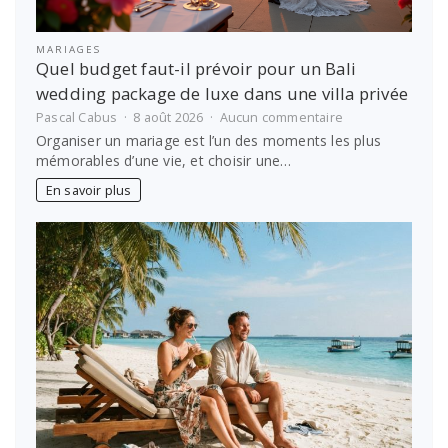
MARIAGES
Quel budget faut-il prévoir pour un Bali
wedding package de luxe dans une villa privée
sur
Pascal Cabus
8 août 2026
Aucun commentaire
Quel
Organiser un mariage est l’un des moments les plus
budget
mémorables d’une vie, et choisir une…
faut-
il
En savoir plus
prévoir
pour
un
Bali
wedding
package
de
luxe
dans
une
villa
privée