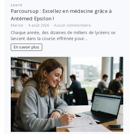
SANTÉ
Parcoursup : Excellez en médecine grâce à
Antémed Epsilon !
sur
Marise
4 août 2026
Aucun commentaire
Parcoursup
Chaque année, des dizaines de milliers de lycéens se
:
lancent dans la course effrénée pour…
Excellez
en
En savoir plus
médecine
grâce
à
Antémed
Epsilon
!