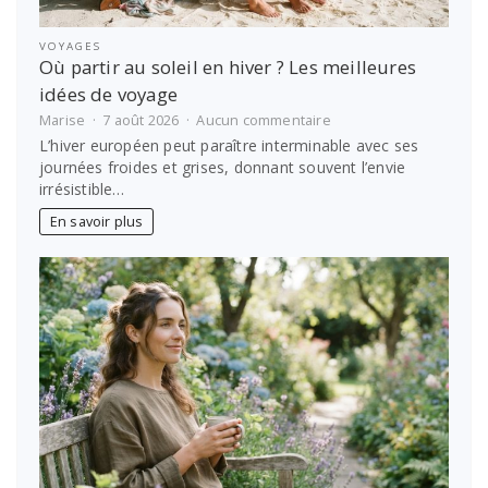
VOYAGES
Où partir au soleil en hiver ? Les meilleures
idées de voyage
sur
Marise
7 août 2026
Aucun commentaire
Où
L’hiver européen peut paraître interminable avec ses
partir
journées froides et grises, donnant souvent l’envie
au
irrésistible…
soleil
en
En savoir plus
hiver
?
Les
meilleures
idées
de
voyage