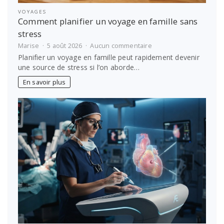
VOYAGES
Comment planifier un voyage en famille sans
stress
sur
Marise
5 août 2026
Aucun commentaire
Comment
Planifier un voyage en famille peut rapidement devenir
planifier
une source de stress si l’on aborde…
un
voyage
En savoir plus
en
famille
sans
stress