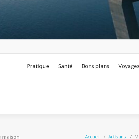
Pratique
Santé
Bons plans
Voyage
e maison
Accueil
/
Artisans
/
M