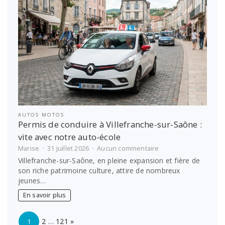
les
études
étudiantes
AUTOS MOTOS
Permis de conduire à Villefranche-sur-Saône :
vite avec notre auto-école
sur
Marise
31 juillet 2026
Aucun commentaire
Permis
Villefranche-sur-Saône, en pleine expansion et fière de
de
son riche patrimoine culture, attire de nombreux
conduire
jeunes…
à
Villefranche-
En savoir plus
sur-
Saône
Page:
Next
:
2
…
121
»
1
vite