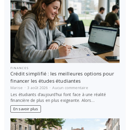
Epsilon
!
FINANCES
Crédit simplifié : les meilleures options pour
financer les études étudiantes
sur
Marise
3 août 2026
Aucun commentaire
Crédit
Les étudiants d’aujourd’hui font face à une réalité
simplifié
financière de plus en plus exigeante. Alors…
:
les
En savoir plus
meilleures
options
pour
financer