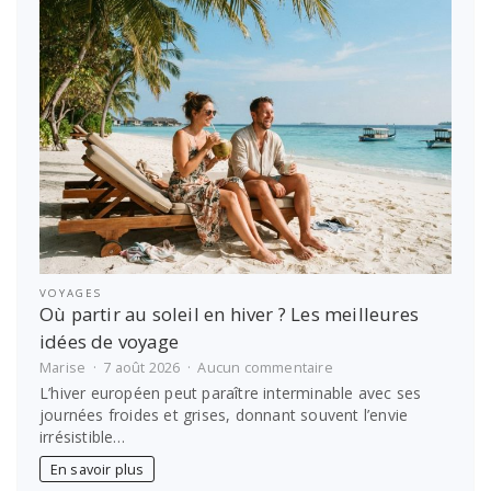
un
Bali
wedding
package
de
luxe
dans
une
villa
privée
VOYAGES
Où partir au soleil en hiver ? Les meilleures
idées de voyage
sur
Marise
7 août 2026
Aucun commentaire
Où
L’hiver européen peut paraître interminable avec ses
partir
journées froides et grises, donnant souvent l’envie
au
irrésistible…
soleil
en
En savoir plus
hiver