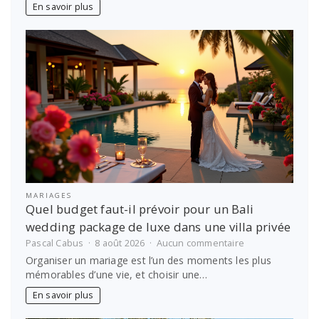
de
En savoir plus
motoculteur
thermique
:
le
calcul
simple
pour
bien
choisir
MARIAGES
Quel budget faut-il prévoir pour un Bali
wedding package de luxe dans une villa privée
sur
Pascal Cabus
8 août 2026
Aucun commentaire
Quel
Organiser un mariage est l’un des moments les plus
budget
mémorables d’une vie, et choisir une…
faut-
il
En savoir plus
prévoir
pour