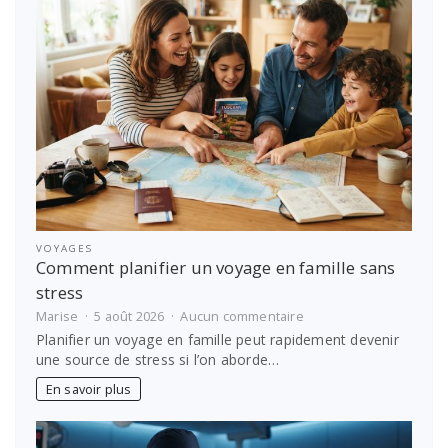
prestataire
VOYAGES
Comment planifier un voyage en famille sans
stress
sur
Marise
5 août 2026
Aucun commentaire
Comment
Planifier un voyage en famille peut rapidement devenir
planifier
une source de stress si l’on aborde…
un
voyage
En savoir plus
en
famille
sans