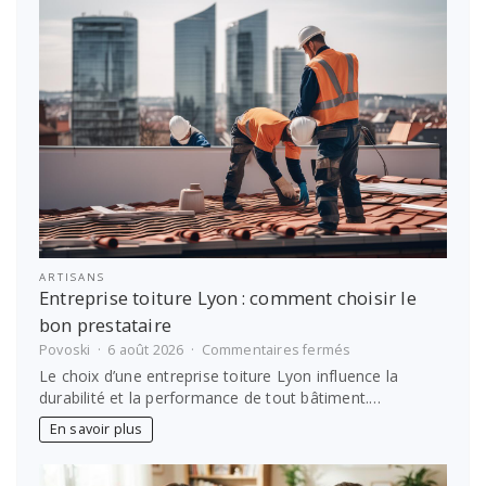
soi
?
ARTISANS
Entreprise toiture Lyon : comment choisir le
bon prestataire
sur
Povoski
6 août 2026
Commentaires fermés
Entreprise
Le choix d’une entreprise toiture Lyon influence la
toiture
durabilité et la performance de tout bâtiment.…
Lyon :
comment
En savoir plus
choisir
le
bon