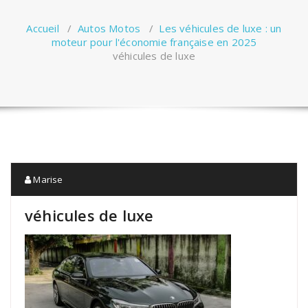
Accueil
/
Autos Motos
/
Les véhicules de luxe : un
moteur pour l'économie française en 2025
véhicules de luxe
Marise
véhicules de luxe