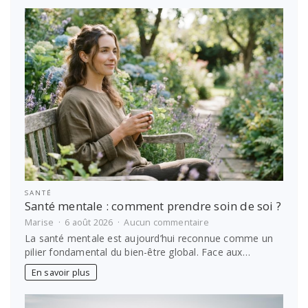
?
Les
meilleures
idées
de
voyage
SANTÉ
Santé mentale : comment prendre soin de soi ?
sur
Marise
6 août 2026
Aucun commentaire
Santé
La santé mentale est aujourd’hui reconnue comme un
mentale
pilier fondamental du bien-être global. Face aux…
:
comment
En savoir plus
prendre
soin
de