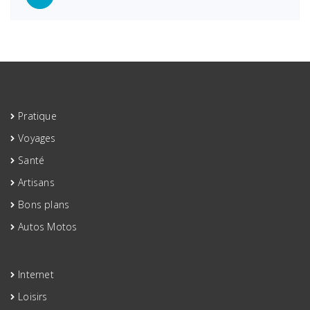
avec
notre
auto-
école
Pratique
Voyages
Santé
Artisans
Bons plans
Autos Motos
Internet
Loisirs