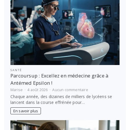
stress
SANTÉ
Parcoursup : Excellez en médecine grâce à
Antémed Epsilon !
sur
Marise
4 août 2026
Aucun commentaire
Parcoursup
Chaque année, des dizaines de milliers de lycéens se
:
lancent dans la course effrénée pour…
Excellez
en
En savoir plus
médecine
grâce
à
Antémed