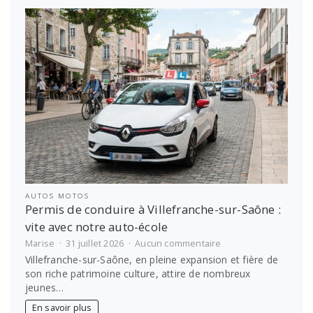
options
pour
financer
les
études
étudiantes
AUTOS MOTOS
Permis de conduire à Villefranche-sur-Saône :
vite avec notre auto-école
sur
Marise
31 juillet 2026
Aucun commentaire
Permis
Villefranche-sur-Saône, en pleine expansion et fière de
de
son riche patrimoine culture, attire de nombreux
conduire
jeunes…
à
Villefranche-
En savoir plus