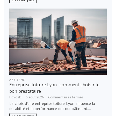
En savoir plus
prendre
soin
de
soi
?
ARTISANS
Entreprise toiture Lyon : comment choisir le
bon prestataire
sur
Povoski
6 août 2026
Commentaires fermés
Entreprise
Le choix d’une entreprise toiture Lyon influence la
toiture
durabilité et la performance de tout bâtiment.…
Lyon :
comment