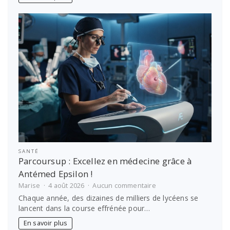
en
famille
sans
stress
SANTÉ
Parcoursup : Excellez en médecine grâce à
Antémed Epsilon !
sur
Marise
4 août 2026
Aucun commentaire
Parcoursup
Chaque année, des dizaines de milliers de lycéens se
:
lancent dans la course effrénée pour…
Excellez
en
En savoir plus
médecine