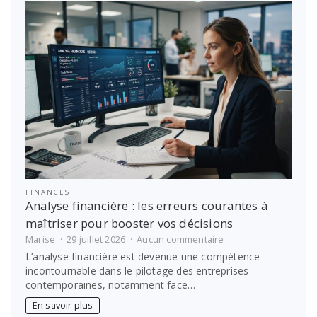
des
obligations
légales
d’archivage
FINANCES
Analyse financière : les erreurs courantes à
maîtriser pour booster vos décisions
sur
Marise
29 juillet 2026
Aucun commentaire
Analyse
L’analyse financière est devenue une compétence
financière
incontournable dans le pilotage des entreprises
:
contemporaines, notamment face…
les
erreurs
En savoir plus
courantes