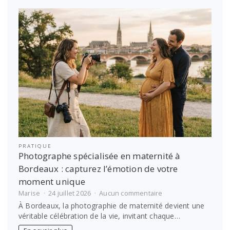
à
maîtriser
pour
booster
vos
décisions
PRATIQUE
Photographe spécialisée en maternité à
Bordeaux : capturez l’émotion de votre
moment unique
sur
Marise
24 juillet 2026
Aucun commentaire
Photographe
À Bordeaux, la photographie de maternité devient une
spécialisée
véritable célébration de la vie, invitant chaque…
en
maternité