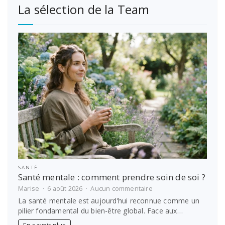
La sélection de la Team
SANTÉ
Santé mentale : comment prendre soin de soi ?
sur
Marise
6 août 2026
Aucun commentaire
Santé
La santé mentale est aujourd’hui reconnue comme un
mentale
pilier fondamental du bien-être global. Face aux…
:
comment