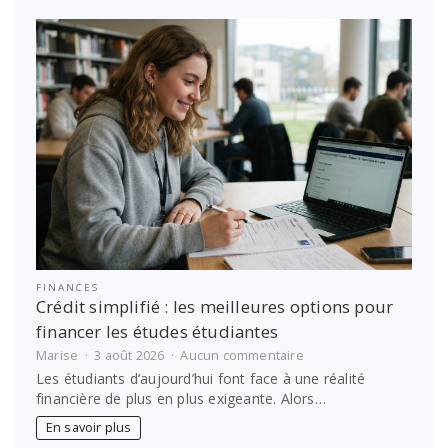
grâce
à
Antémed
Epsilon
!
FINANCES
Crédit simplifié : les meilleures options pour
financer les études étudiantes
sur
Marise
3 août 2026
Aucun commentaire
Crédit
Les étudiants d’aujourd’hui font face à une réalité
simplifié
financière de plus en plus exigeante. Alors…
:
les
En savoir plus
meilleures