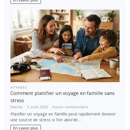
En savoir plus
choisir
le
bon
prestataire
VOYAGES
Comment planifier un voyage en famille sans
stress
sur
Marise
5 août 2026
Aucun commentaire
Comment
Planifier un voyage en famille peut rapidement devenir
planifier
une source de stress si l’on aborde…
un
voyage
En savoir plus