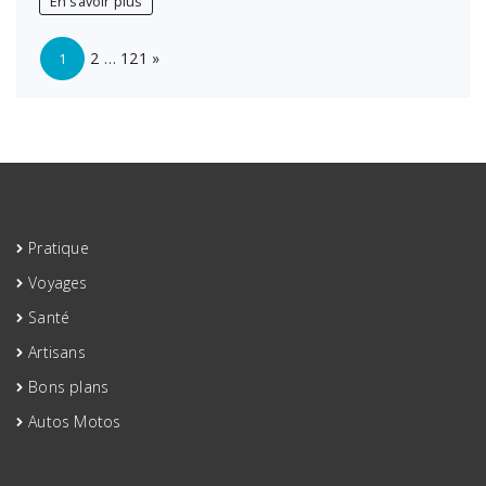
En savoir plus
à
Bordeaux
Page:
Next
:
2
…
121
»
1
capturez
l’émotion
de
votre
moment
unique
Pratique
Voyages
Santé
Artisans
Bons plans
Autos Motos