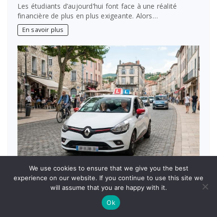
Crédit
Les étudiants d’aujourd’hui font face à une réalité
simplifié
financière de plus en plus exigeante. Alors…
:
les
En savoir plus
meilleures
options
pour
financer
les
études
étudiantes
We use cookies to ensure that we give you the best
AUTOS MOTOS
experience on our website. If you continue to use this site we
Permis de conduire à Villefranche-sur-Saône :
will assume that you are happy with it.
vite avec notre auto-école
Ok
sur
Marise
31 juillet 2026
Aucun commentaire
Permis