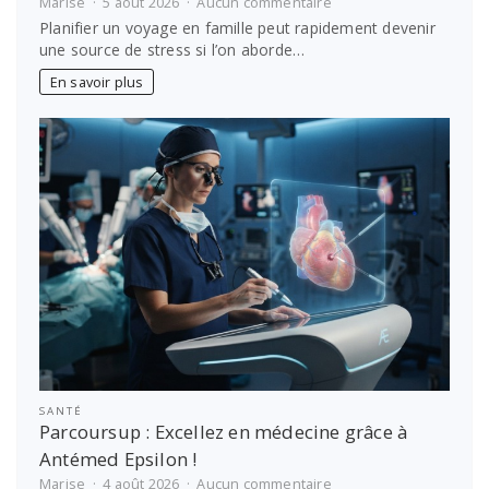
sur
Marise
5 août 2026
Aucun commentaire
Comment
Planifier un voyage en famille peut rapidement devenir
planifier
une source de stress si l’on aborde…
un
voyage
En savoir plus
en
famille
sans
stress
SANTÉ
Parcoursup : Excellez en médecine grâce à
Antémed Epsilon !
sur
Marise
4 août 2026
Aucun commentaire