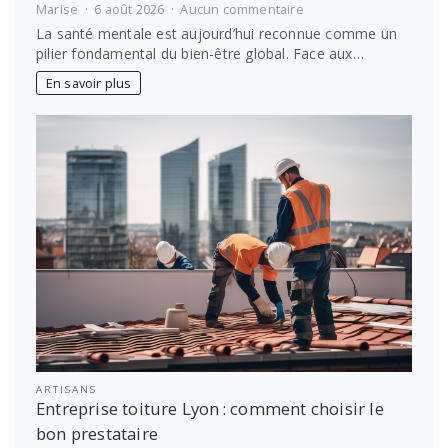
sur
Marise
6 août 2026
Aucun commentaire
Santé
La santé mentale est aujourd’hui reconnue comme un
mentale
pilier fondamental du bien-être global. Face aux…
:
comment
En savoir plus
prendre
soin
de
soi
?
ARTISANS
Entreprise toiture Lyon : comment choisir le
bon prestataire