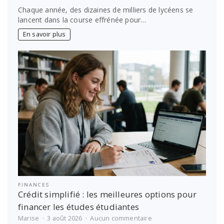
Parcoursup
Chaque année, des dizaines de milliers de lycéens se
:
lancent dans la course effrénée pour…
Excellez
en
En savoir plus
médecine
grâce
à
Antémed
Epsilon
!
FINANCES
Crédit simplifié : les meilleures options pour
financer les études étudiantes
sur
Marise
3 août 2026
Aucun commentaire