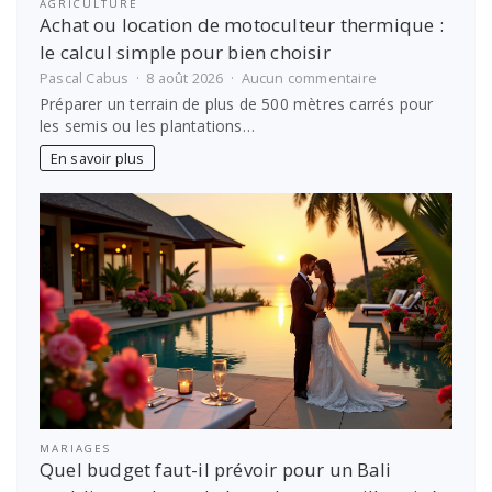
AGRICULTURE
Achat ou location de motoculteur thermique :
le calcul simple pour bien choisir
sur
Pascal Cabus
8 août 2026
Aucun commentaire
Achat
Préparer un terrain de plus de 500 mètres carrés pour
ou
les semis ou les plantations…
location
de
En savoir plus
motoculteur
thermique
:
le
calcul
simple
pour
bien
choisir
MARIAGES
Quel budget faut-il prévoir pour un Bali