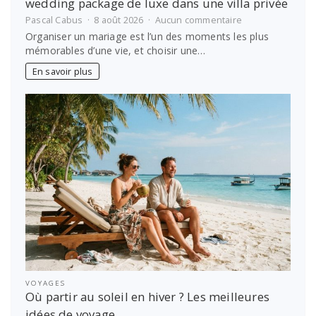
wedding package de luxe dans une villa privée
sur
Pascal Cabus
8 août 2026
Aucun commentaire
Quel
Organiser un mariage est l’un des moments les plus
budget
mémorables d’une vie, et choisir une…
faut-
il
En savoir plus
prévoir
pour
un
Bali
wedding
package
de
luxe
dans
une
villa
privée
VOYAGES
Où partir au soleil en hiver ? Les meilleures
idées de voyage