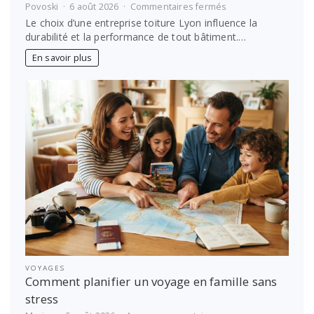
sur
Povoski
6 août 2026
Commentaires fermés
Entreprise
Le choix d’une entreprise toiture Lyon influence la
toiture
durabilité et la performance de tout bâtiment.…
Lyon :
comment
En savoir plus
choisir
le
bon
prestataire
VOYAGES
Comment planifier un voyage en famille sans
stress