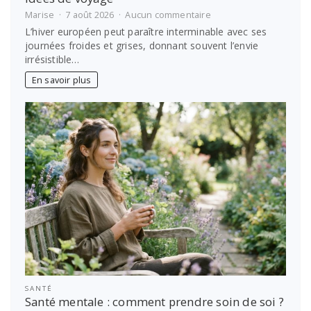
sur
Marise
7 août 2026
Aucun commentaire
Où
L’hiver européen peut paraître interminable avec ses
partir
journées froides et grises, donnant souvent l’envie
au
irrésistible…
soleil
en
En savoir plus
hiver
?
Les
meilleures
idées
de
voyage
SANTÉ
Santé mentale : comment prendre soin de soi ?