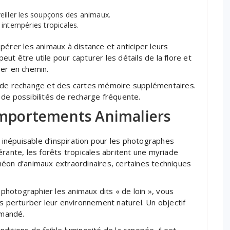
eiller les soupçons des animaux.
intempéries tropicales.
pérer les animaux à distance et anticiper leurs
t être utile pour capturer les détails de la flore et
ser en chemin.
s de rechange et des cartes mémoire supplémentaires.
de possibilités de recharge fréquente.
mportements Animaliers
népuisable d’inspiration pour les photographes
érante, les forêts tropicales abritent une myriade
héon d’animaux extraordinaires, certaines techniques
 photographier les animaux dits « de loin », vous
ns perturber leur environnement naturel. Un objectif
mmandé.
itions de faible luminosité de la canopée, il est