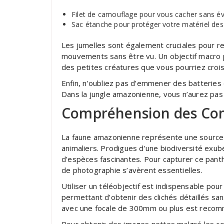
Filet de camouflage pour vous cacher sans év
Sac étanche pour protéger votre matériel des 
Les jumelles sont également cruciales pour re
mouvements sans être vu. Un objectif macro peu
des petites créatures que vous pourriez croi
Enfin, n’oubliez pas d’emmener des batterie
Dans la jungle amazonienne, vous n’aurez pas 
Compréhension des Co
La faune amazonienne représente une source i
animaliers. Prodigues d’une biodiversité exub
d’espèces fascinantes. Pour capturer ce pant
de photographie s’avèrent essentielles.
Utiliser un téléobjectif est indispensable pour
permettant d’obtenir des clichés détaillés sa
avec une focale de 300mm ou plus est reco
Pour obtenir des images nettes malgré les cond