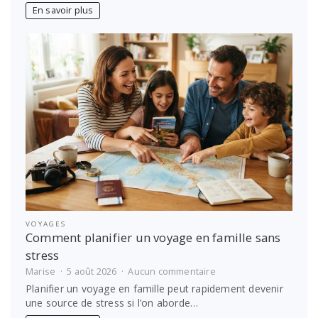
comment
En savoir plus
choisir
le
bon
prestataire
VOYAGES
Comment planifier un voyage en famille sans
stress
sur
Marise
5 août 2026
Aucun commentaire
Comment
Planifier un voyage en famille peut rapidement devenir
planifier
une source de stress si l’on aborde…
un