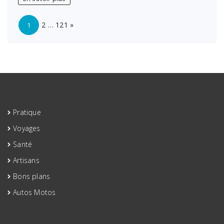
courantes
à
Page:
Next
maîtriser
2
…
121
»
1
pour
booster
vos
décisions
Pratique
Voyages
Santé
Artisans
Bons plans
Autos Motos