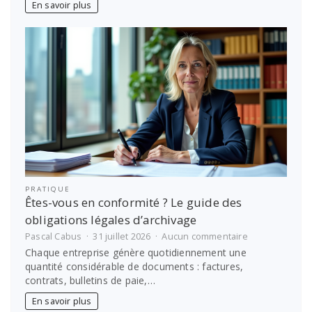
En savoir plus
sur-
Saône
:
vite
avec
notre
auto-
école
PRATIQUE
Êtes-vous en conformité ? Le guide des
obligations légales d’archivage
sur
Pascal Cabus
31 juillet 2026
Aucun commentaire
Êtes-
Chaque entreprise génère quotidiennement une
vous
quantité considérable de documents : factures,
en
contrats, bulletins de paie,…
conformité
?
En savoir plus
Le