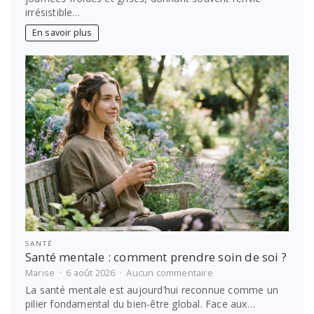
au
irrésistible…
soleil
en
En savoir plus
hiver
?
Les
meilleures
idées
de
voyage
SANTÉ
Santé mentale : comment prendre soin de soi ?
sur
Marise
6 août 2026
Aucun commentaire
Santé
La santé mentale est aujourd’hui reconnue comme un
mentale
pilier fondamental du bien-être global. Face aux…
: