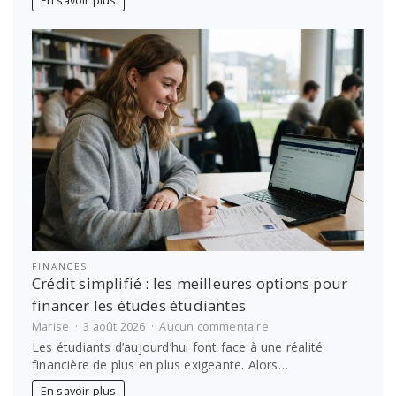
En savoir plus
médecine
grâce
à
Antémed
Epsilon
!
FINANCES
Crédit simplifié : les meilleures options pour
financer les études étudiantes
sur
Marise
3 août 2026
Aucun commentaire
Crédit
Les étudiants d’aujourd’hui font face à une réalité
simplifié
financière de plus en plus exigeante. Alors…
:
les
En savoir plus