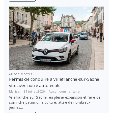
meilleures
options
pour
financer
les
études
étudiantes
AUTOS MOTOS
Permis de conduire à Villefranche-sur-Saône :
vite avec notre auto-école
sur
Marise
31 juillet 2026
Aucun commentaire
Permis
Villefranche-sur-Saône, en pleine expansion et fière de
de
son riche patrimoine culture, attire de nombreux
conduire
jeunes…
à
Villefranche-