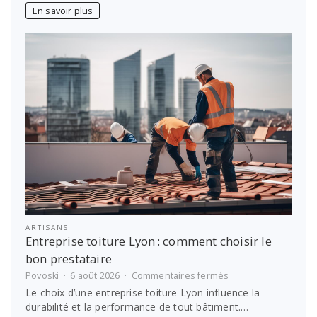
comment
En savoir plus
prendre
soin
de
soi
?
ARTISANS
Entreprise toiture Lyon : comment choisir le
bon prestataire
sur
Povoski
6 août 2026
Commentaires fermés
Entreprise
Le choix d’une entreprise toiture Lyon influence la
toiture
durabilité et la performance de tout bâtiment.…
Lyon :