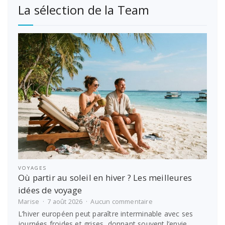
La sélection de la Team
VOYAGES
Où partir au soleil en hiver ? Les meilleures
idées de voyage
sur
Marise
7 août 2026
Aucun commentaire
Où
L’hiver européen peut paraître interminable avec ses
partir
journées froides et grises, donnant souvent l’envie