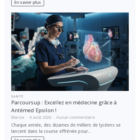
voyage
En savoir plus
en
famille
sans
stress
SANTÉ
Parcoursup : Excellez en médecine grâce à
Antémed Epsilon !
sur
Marise
4 août 2026
Aucun commentaire
Parcoursup
Chaque année, des dizaines de milliers de lycéens se
:
lancent dans la course effrénée pour…
Excellez
en