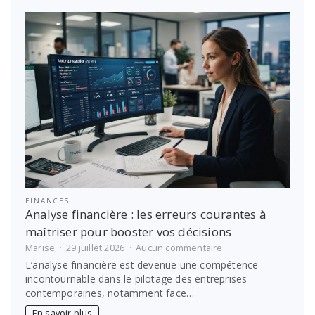
guide
des
obligations
légales
d’archivage
FINANCES
Analyse financière : les erreurs courantes à
maîtriser pour booster vos décisions
sur
Marise
29 juillet 2026
Aucun commentaire
Analyse
L’analyse financière est devenue une compétence
financière
incontournable dans le pilotage des entreprises
:
contemporaines, notamment face…
les
erreurs
En savoir plus