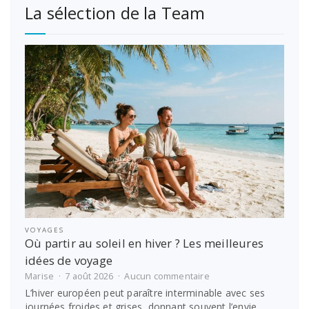
La sélection de la Team
VOYAGES
Où partir au soleil en hiver ? Les meilleures
idées de voyage
sur
Marise
7 août 2026
Aucun commentaire
Où
L’hiver européen peut paraître interminable avec ses
partir
journées froides et grises, donnant souvent l’envie