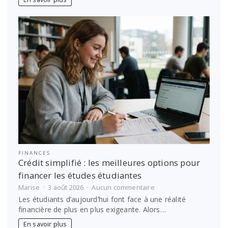
En savoir plus
médecine
grâce
à
Antémed
Epsilon
!
FINANCES
Crédit simplifié : les meilleures options pour
financer les études étudiantes
sur
Marise
3 août 2026
Aucun commentaire
Crédit
Les étudiants d’aujourd’hui font face à une réalité
simplifié
financière de plus en plus exigeante. Alors…
:
les
En savoir plus