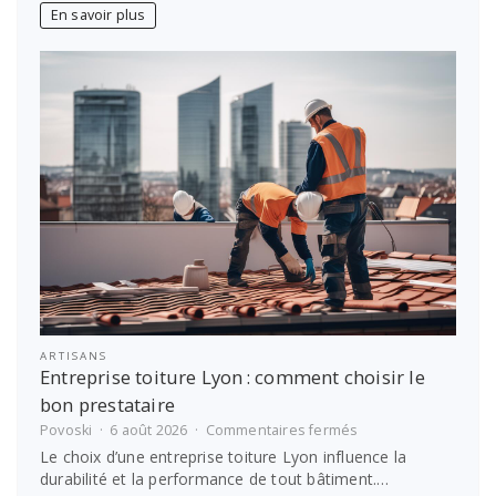
comment
En savoir plus
prendre
soin
de
soi
?
ARTISANS
Entreprise toiture Lyon : comment choisir le
bon prestataire
sur
Povoski
6 août 2026
Commentaires fermés
Entreprise
Le choix d’une entreprise toiture Lyon influence la
toiture
durabilité et la performance de tout bâtiment.…
Lyon :