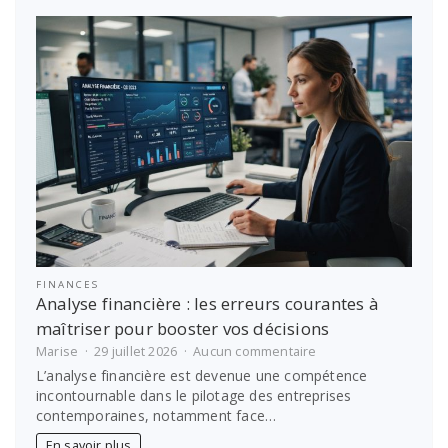
guide
des
obligations
légales
d’archivage
FINANCES
Analyse financière : les erreurs courantes à
maîtriser pour booster vos décisions
sur
Marise
29 juillet 2026
Aucun commentaire
Analyse
L’analyse financière est devenue une compétence
financière
incontournable dans le pilotage des entreprises
:
contemporaines, notamment face…
les
erreurs
En savoir plus