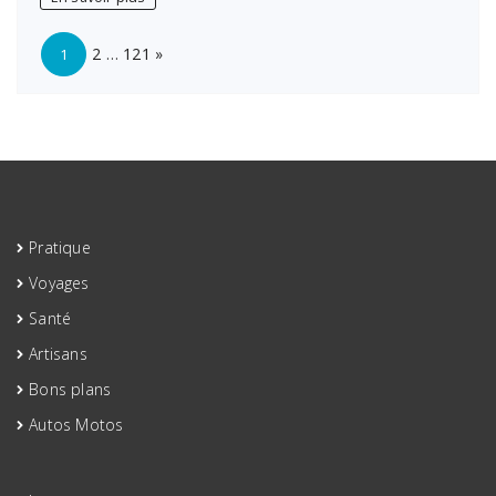
courantes
à
Page:
Next
maîtriser
2
…
121
»
1
pour
booster
vos
décisions
Pratique
Voyages
Santé
Artisans
Bons plans
Autos Motos