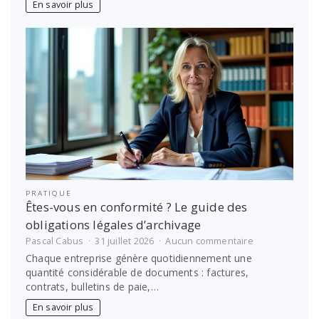
En savoir plus
sur-
Saône
:
vite
avec
notre
auto-
école
PRATIQUE
Êtes-vous en conformité ? Le guide des
obligations légales d’archivage
sur
Pascal Cabus
31 juillet 2026
Aucun commentaire
Êtes-
Chaque entreprise génère quotidiennement une
vous
quantité considérable de documents : factures,
en
contrats, bulletins de paie,…
conformité
?
En savoir plus
Le