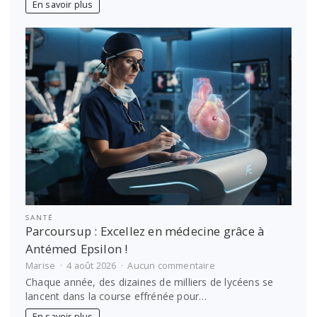
voyage
En savoir plus
en
famille
sans
stress
SANTÉ
Parcoursup : Excellez en médecine grâce à
Antémed Epsilon !
sur
Marise
4 août 2026
Aucun commentaire
Parcoursup
Chaque année, des dizaines de milliers de lycéens se
:
lancent dans la course effrénée pour…
Excellez
en