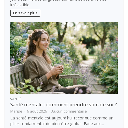
au
irrésistible…
soleil
en
En savoir plus
hiver
?
Les
meilleures
idées
de
voyage
SANTÉ
Santé mentale : comment prendre soin de soi ?
sur
Marise
6 août 2026
Aucun commentaire
Santé
La santé mentale est aujourd’hui reconnue comme un
mentale
pilier fondamental du bien-être global. Face aux…
: