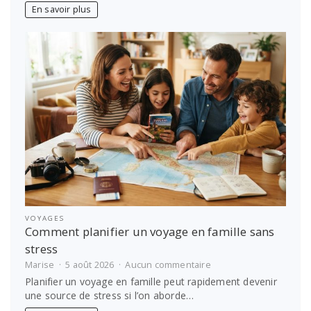
comment
En savoir plus
choisir
le
bon
prestataire
VOYAGES
Comment planifier un voyage en famille sans
stress
sur
Marise
5 août 2026
Aucun commentaire
Comment
Planifier un voyage en famille peut rapidement devenir
planifier
une source de stress si l’on aborde…
un