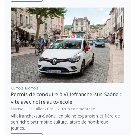
meilleures
options
pour
financer
les
études
étudiantes
AUTOS MOTOS
Permis de conduire à Villefranche-sur-Saône :
vite avec notre auto-école
sur
Marise
31 juillet 2026
Aucun commentaire
Permis
Villefranche-sur-Saône, en pleine expansion et fière de
de
son riche patrimoine culture, attire de nombreux
conduire
jeunes…
à
Villefranche-