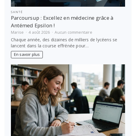
SANTÉ
Parcoursup : Excellez en médecine grâce à
Antémed Epsilon !
sur
Marise
4 août 2026
Aucun commentaire
Parcoursup
Chaque année, des dizaines de milliers de lycéens se
:
lancent dans la course effrénée pour…
Excellez
en
En savoir plus
médecine
grâce
à
Antémed
Epsilon
!