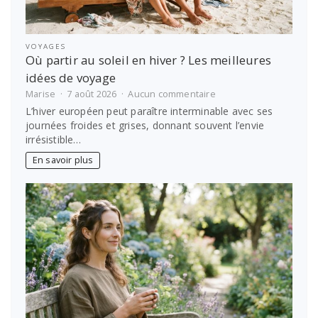
VOYAGES
Où partir au soleil en hiver ? Les meilleures
idées de voyage
sur
Marise
7 août 2026
Aucun commentaire
Où
L’hiver européen peut paraître interminable avec ses
partir
journées froides et grises, donnant souvent l’envie
au
irrésistible…
soleil
en
En savoir plus
hiver
?
Les
meilleures
idées
de
voyage