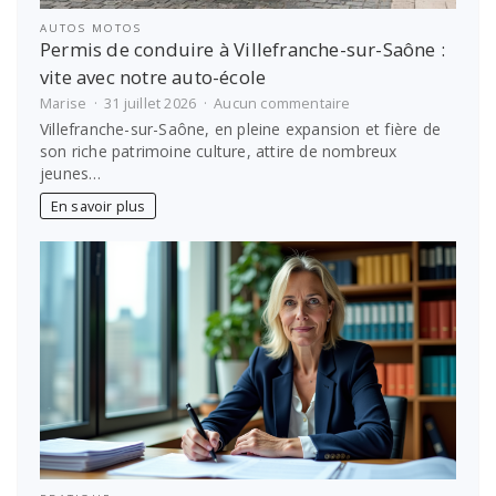
AUTOS MOTOS
Permis de conduire à Villefranche-sur-Saône :
vite avec notre auto-école
sur
Marise
31 juillet 2026
Aucun commentaire
Permis
Villefranche-sur-Saône, en pleine expansion et fière de
de
son riche patrimoine culture, attire de nombreux
conduire
jeunes…
à
Villefranche-
En savoir plus
sur-
Saône
:
vite
avec
notre
auto-
école