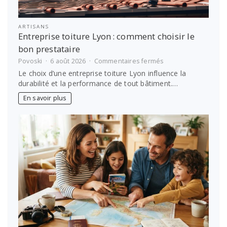
ARTISANS
Entreprise toiture Lyon : comment choisir le
bon prestataire
sur
Povoski
6 août 2026
Commentaires fermés
Entreprise
Le choix d’une entreprise toiture Lyon influence la
toiture
durabilité et la performance de tout bâtiment.…
Lyon :
comment
En savoir plus
choisir
le
bon
prestataire