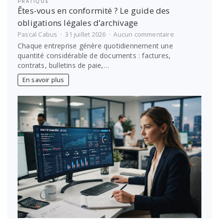
PRATIQUE
Êtes-vous en conformité ? Le guide des
obligations légales d’archivage
sur
Pascal Cabus
31 juillet 2026
Aucun commentaire
Êtes-
Chaque entreprise génère quotidiennement une
vous
quantité considérable de documents : factures,
en
contrats, bulletins de paie,…
conformité
?
En savoir plus
Le
guide
des
obligations
légales
d’archivage