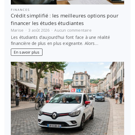
FINANCES
Crédit simplifié : les meilleures options pour
financer les études étudiantes
sur
Marise
3 août 2026
Aucun commentaire
Crédit
Les étudiants d’aujourd’hui font face à une réalité
simplifié
financière de plus en plus exigeante. Alors…
:
les
En savoir plus
meilleures
options
pour
financer
les
études
étudiantes