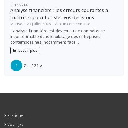
FINANCES
Analyse financière : les erreurs courantes à
maîtriser pour booster vos décisions
sur
Marise
29 juillet 2026
Aucun commentaire
Analyse
L’analyse financière est devenue une compétence
financière
incontournable dans le pilotage des entreprises
:
contemporaines, notamment face…
les
erreurs
En savoir plus
courantes
à
Page:
Next
maîtriser
2
…
121
»
1
pour
booster
vos
décisions
Pratique
Voyages