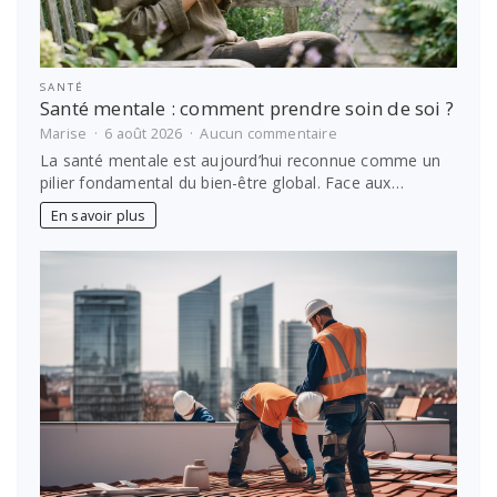
SANTÉ
Santé mentale : comment prendre soin de soi ?
sur
Marise
6 août 2026
Aucun commentaire
Santé
La santé mentale est aujourd’hui reconnue comme un
mentale
pilier fondamental du bien-être global. Face aux…
:
comment
En savoir plus
prendre
soin
de
soi
?