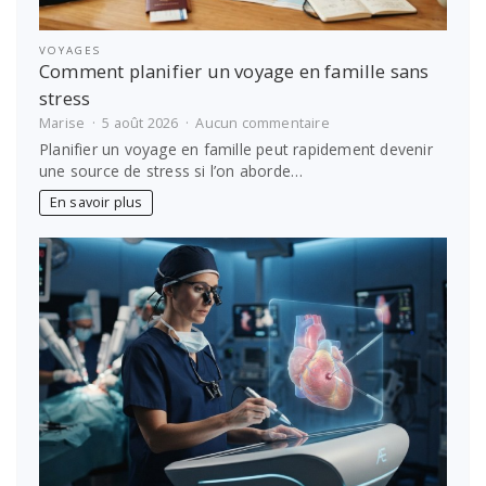
VOYAGES
Comment planifier un voyage en famille sans
stress
sur
Marise
5 août 2026
Aucun commentaire
Comment
Planifier un voyage en famille peut rapidement devenir
planifier
une source de stress si l’on aborde…
un
voyage
En savoir plus
en
famille
sans
stress