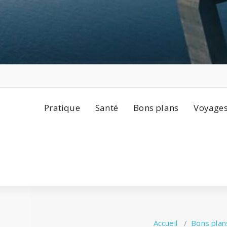
Pratique
Santé
Bons plans
Voyage
Accueil
/
Bons plan