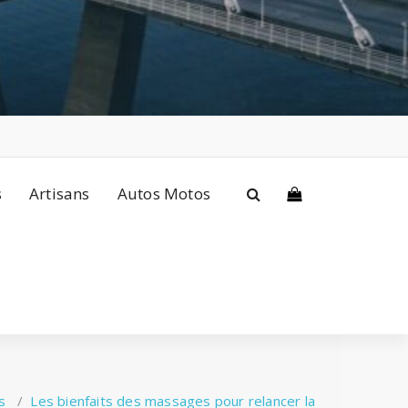
s
Artisans
Autos Motos
s
/
Les bienfaits des massages pour relancer la