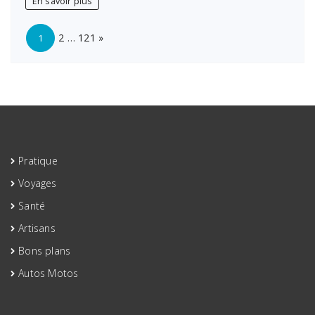
En savoir plus
à
Bordeaux
Page:
Next
:
2
…
121
»
1
capturez
l’émotion
de
votre
moment
unique
Pratique
Voyages
Santé
Artisans
Bons plans
Autos Motos