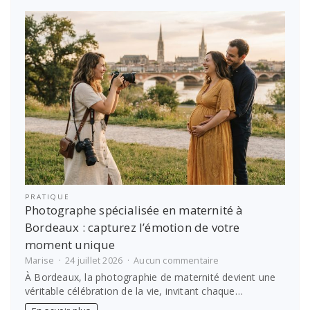
à
maîtriser
pour
booster
vos
décisions
PRATIQUE
Photographe spécialisée en maternité à
Bordeaux : capturez l’émotion de votre
moment unique
sur
Marise
24 juillet 2026
Aucun commentaire
Photographe
À Bordeaux, la photographie de maternité devient une
spécialisée
véritable célébration de la vie, invitant chaque…
en
maternité