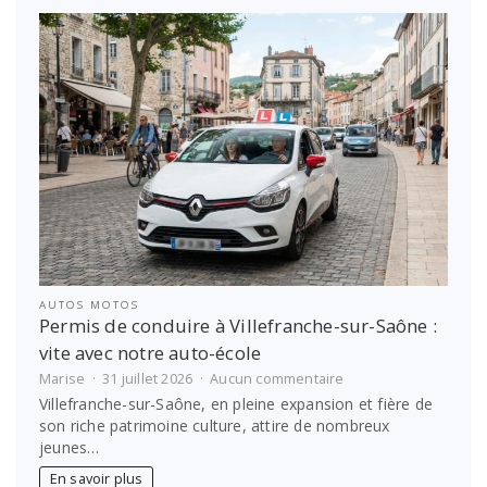
options
pour
financer
les
études
étudiantes
AUTOS MOTOS
Permis de conduire à Villefranche-sur-Saône :
vite avec notre auto-école
sur
Marise
31 juillet 2026
Aucun commentaire
Permis
Villefranche-sur-Saône, en pleine expansion et fière de
de
son riche patrimoine culture, attire de nombreux
conduire
jeunes…
à
Villefranche-
En savoir plus