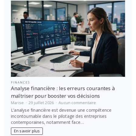
des
obligations
légales
d’archivage
FINANCES
Analyse financière : les erreurs courantes à
maîtriser pour booster vos décisions
sur
Marise
29 juillet 2026
Aucun commentaire
Analyse
L’analyse financière est devenue une compétence
financière
incontournable dans le pilotage des entreprises
:
contemporaines, notamment face…
les
erreurs
En savoir plus
courantes