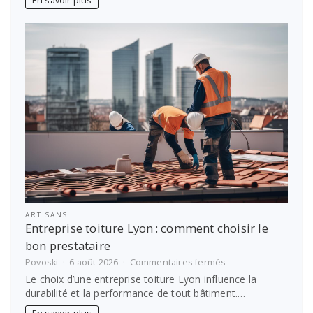
En savoir plus
prendre
soin
de
soi
?
ARTISANS
Entreprise toiture Lyon : comment choisir le
bon prestataire
sur
Povoski
6 août 2026
Commentaires fermés
Entreprise
Le choix d’une entreprise toiture Lyon influence la
toiture
durabilité et la performance de tout bâtiment.…
Lyon :
comment