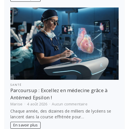
en
famille
sans
stress
SANTÉ
Parcoursup : Excellez en médecine grâce à
Antémed Epsilon !
sur
Marise
4 août 2026
Aucun commentaire
Parcoursup
Chaque année, des dizaines de milliers de lycéens se
:
lancent dans la course effrénée pour…
Excellez
en
En savoir plus
médecine