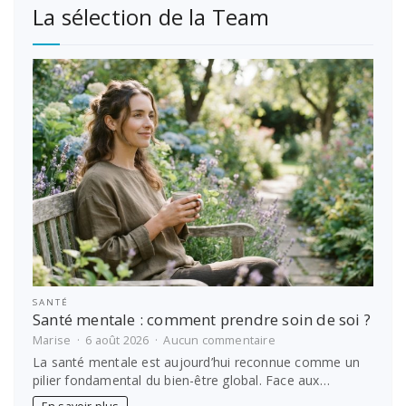
La sélection de la Team
SANTÉ
Santé mentale : comment prendre soin de soi ?
sur
Marise
6 août 2026
Aucun commentaire
Santé
La santé mentale est aujourd’hui reconnue comme un
mentale
pilier fondamental du bien-être global. Face aux…
:
comment