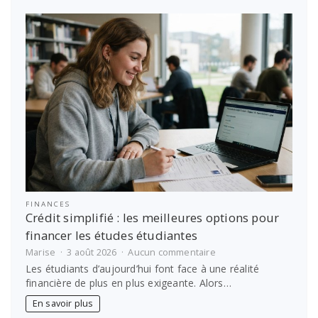
grâce
à
Antémed
Epsilon
!
FINANCES
Crédit simplifié : les meilleures options pour
financer les études étudiantes
sur
Marise
3 août 2026
Aucun commentaire
Crédit
Les étudiants d’aujourd’hui font face à une réalité
simplifié
financière de plus en plus exigeante. Alors…
:
les
En savoir plus
meilleures