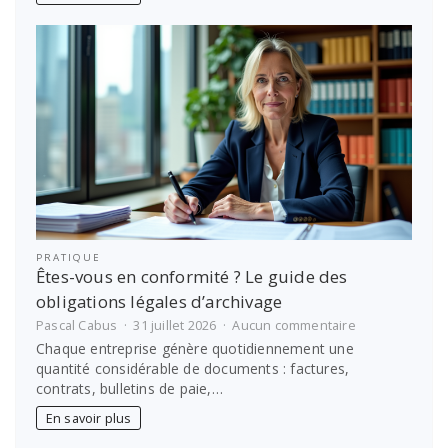
sur-
Saône
:
vite
avec
notre
auto-
école
PRATIQUE
Êtes-vous en conformité ? Le guide des
obligations légales d’archivage
sur
Pascal Cabus
31 juillet 2026
Aucun commentaire
Êtes-
Chaque entreprise génère quotidiennement une
vous
quantité considérable de documents : factures,
en
contrats, bulletins de paie,…
conformité
?
En savoir plus
Le
guide