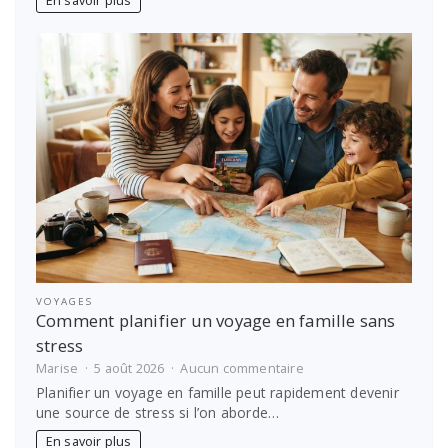
En savoir plus
choisir
le
bon
prestataire
VOYAGES
Comment planifier un voyage en famille sans
stress
sur
Marise
5 août 2026
Aucun commentaire
Comment
Planifier un voyage en famille peut rapidement devenir
planifier
une source de stress si l’on aborde…
un
voyage
En savoir plus