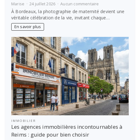
sur
Marise
24 juillet 2026
Aucun commentaire
Photographe
À Bordeaux, la photographie de maternité devient une
spécialisée
véritable célébration de la vie, invitant chaque…
en
maternité
En savoir plus
à
Bordeaux
:
capturez
l’émotion
de
votre
moment
unique
IMMOBILIER
Les agences immobilières incontournables à
Reims : guide pour bien choisir