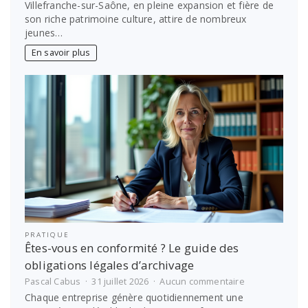
Permis
Villefranche-sur-Saône, en pleine expansion et fière de
de
son riche patrimoine culture, attire de nombreux
conduire
jeunes…
à
Villefranche-
En savoir plus
sur-
Saône
:
vite
avec
notre
auto-
école
PRATIQUE
Êtes-vous en conformité ? Le guide des
obligations légales d’archivage
sur
Pascal Cabus
31 juillet 2026
Aucun commentaire
Êtes-
Chaque entreprise génère quotidiennement une
vous