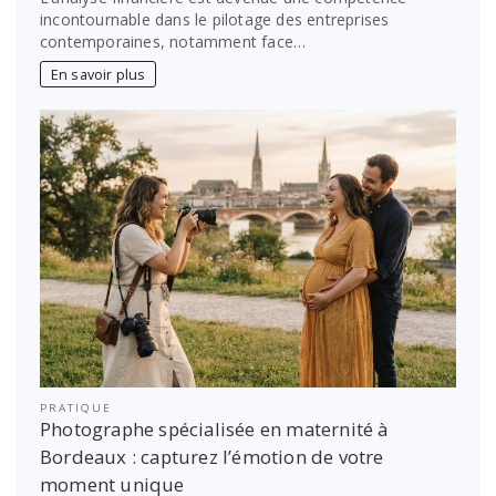
financière
incontournable dans le pilotage des entreprises
:
contemporaines, notamment face…
les
erreurs
En savoir plus
courantes
à
maîtriser
pour
booster
vos
décisions
PRATIQUE
Photographe spécialisée en maternité à
Bordeaux : capturez l’émotion de votre
moment unique