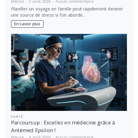
sur
Marise
5 août 2026
Aucun commentaire
Comment
Planifier un voyage en famille peut rapidement devenir
planifier
une source de stress si l’on aborde…
un
voyage
En savoir plus
en
famille
sans
stress
SANTÉ
Parcoursup : Excellez en médecine grâce à
Antémed Epsilon !
sur
Marise
4 août 2026
Aucun commentaire