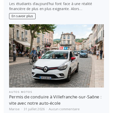
Crédit
Les étudiants d’aujourd’hui font face à une réalité
simplifié
financière de plus en plus exigeante. Alors…
:
les
En savoir plus
meilleures
options
pour
financer
les
études
étudiantes
AUTOS MOTOS
Permis de conduire à Villefranche-sur-Saône :
vite avec notre auto-école
sur
Marise
31 juillet 2026
Aucun commentaire