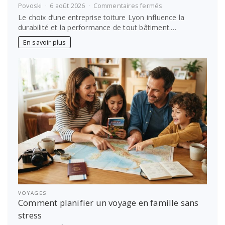
sur
Povoski
6 août 2026
Commentaires fermés
Entreprise
Le choix d’une entreprise toiture Lyon influence la
toiture
durabilité et la performance de tout bâtiment.…
Lyon :
comment
En savoir plus
choisir
le
bon
prestataire
VOYAGES
Comment planifier un voyage en famille sans
stress