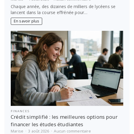
Parcoursup
Chaque année, des dizaines de milliers de lycéens se
:
lancent dans la course effrénée pour…
Excellez
en
En savoir plus
médecine
grâce
à
Antémed
Epsilon
!
FINANCES
Crédit simplifié : les meilleures options pour
financer les études étudiantes
sur
Marise
3 août 2026
Aucun commentaire