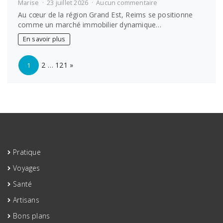
sur
Marise
23 juillet 2026
Aucun commentaire
Les
Au cœur de la région Grand Est, Reims se positionne
agences
comme un marché immobilier dynamique…
immobilières
incontournables
En savoir plus
à
Reims
Page:
Next
:
2
…
121
»
1
guide
pour
bien
choisir
Pratique
Voyages
Santé
Artisans
Bons plans