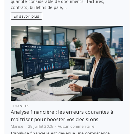
quantité considérable de documents : factures,
en
contrats, bulletins de paie,…
conformité
?
En savoir plus
Le
guide
des
obligations
légales
d’archivage
FINANCES
Analyse financière : les erreurs courantes à
maîtriser pour booster vos décisions
sur
Marise
29 juillet 2026
Aucun commentaire
Analyse
L’analyse financière est devenue une compétence