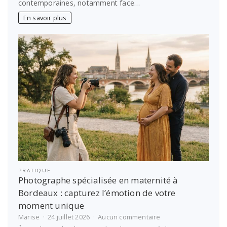
contemporaines, notamment face…
les
erreurs
En savoir plus
courantes
à
maîtriser
pour
booster
vos
décisions
PRATIQUE
Photographe spécialisée en maternité à
Bordeaux : capturez l’émotion de votre
moment unique
sur
Marise
24 juillet 2026
Aucun commentaire
Photographe