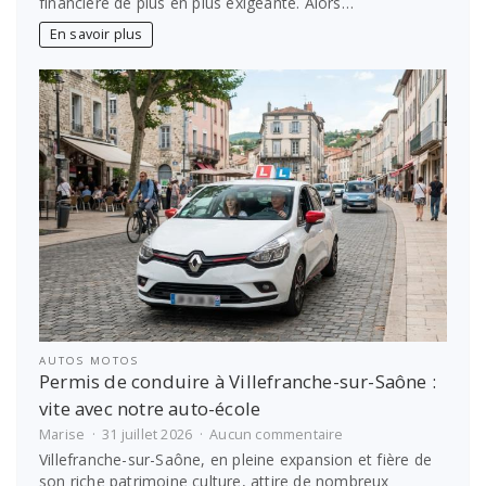
financière de plus en plus exigeante. Alors…
:
les
En savoir plus
meilleures
options
pour
financer
les
études
étudiantes
AUTOS MOTOS
Permis de conduire à Villefranche-sur-Saône :
vite avec notre auto-école
sur
Marise
31 juillet 2026
Aucun commentaire
Permis
Villefranche-sur-Saône, en pleine expansion et fière de
de
son riche patrimoine culture, attire de nombreux