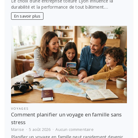
Le choix d’une entreprise toiture Lyon influence la
toiture
durabilité et la performance de tout bâtiment.…
Lyon :
comment
En savoir plus
choisir
le
bon
prestataire
VOYAGES
Comment planifier un voyage en famille sans
stress
sur
Marise
5 août 2026
Aucun commentaire
Comment
Planifier un voyage en famille peut rapidement devenir