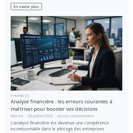
?
En savoir plus
Le
guide
des
obligations
légales
d’archivage
FINANCES
Analyse financière : les erreurs courantes à
maîtriser pour booster vos décisions
sur
Marise
29 juillet 2026
Aucun commentaire
Analyse
L’analyse financière est devenue une compétence
financière
incontournable dans le pilotage des entreprises
: