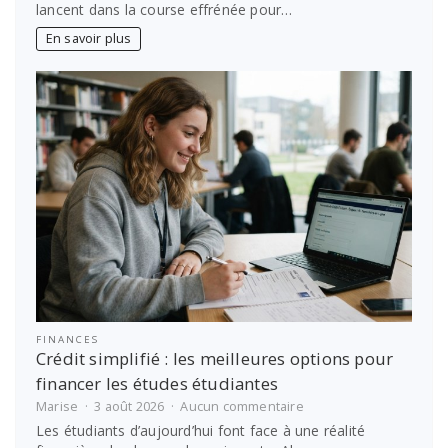
lancent dans la course effrénée pour…
Excellez
en
En savoir plus
médecine
grâce
à
Antémed
Epsilon
!
FINANCES
Crédit simplifié : les meilleures options pour
financer les études étudiantes
sur
Marise
3 août 2026
Aucun commentaire
Crédit
Les étudiants d’aujourd’hui font face à une réalité
simplifié