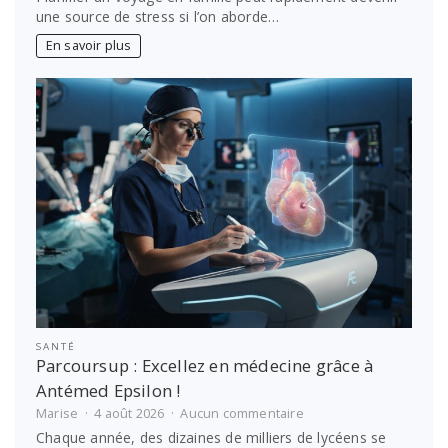
planifier
une source de stress si l’on aborde…
un
voyage
En savoir plus
en
famille
sans
stress
SANTÉ
Parcoursup : Excellez en médecine grâce à
Antémed Epsilon !
sur
Marise
4 août 2026
Aucun commentaire
Parcoursup
Chaque année, des dizaines de milliers de lycéens se
: