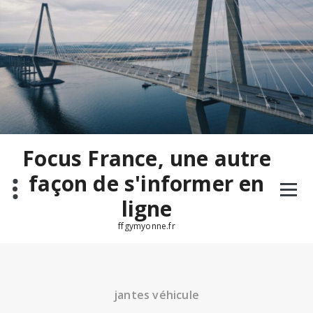
Aller
au
contenu
Focus France, une autre
façon de s'informer en
ligne
ffgymyonne.fr
jantes véhicule