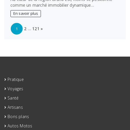
agences
comme un marché immobilier dynamique…
immobilières
incontournables
En savoir plus
à
Reims
Page:
Next
:
2
…
121
»
1
guide
pour
bien
choisir
Pratique
Voyages
Santé
Artisans
Bons plans
Autos Motos