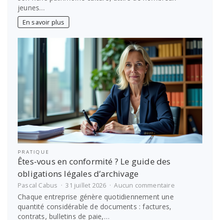
conduire
jeunes…
à
Villefranche-
En savoir plus
sur-
Saône
:
vite
avec
notre
auto-
école
PRATIQUE
Êtes-vous en conformité ? Le guide des
obligations légales d’archivage
sur
Pascal Cabus
31 juillet 2026
Aucun commentaire
Êtes-
Chaque entreprise génère quotidiennement une
vous
quantité considérable de documents : factures,
en
contrats, bulletins de paie,…
conformité