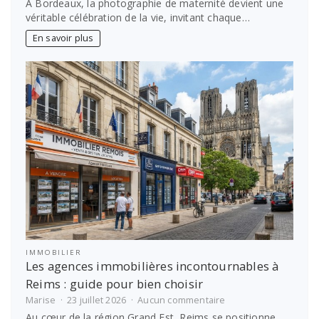
À Bordeaux, la photographie de maternité devient une
spécialisée
véritable célébration de la vie, invitant chaque…
en
maternité
En savoir plus
à
Bordeaux
:
capturez
l’émotion
de
votre
moment
unique
IMMOBILIER
Les agences immobilières incontournables à
Reims : guide pour bien choisir
sur
Marise
23 juillet 2026
Aucun commentaire
Les
Au cœur de la région Grand Est, Reims se positionne