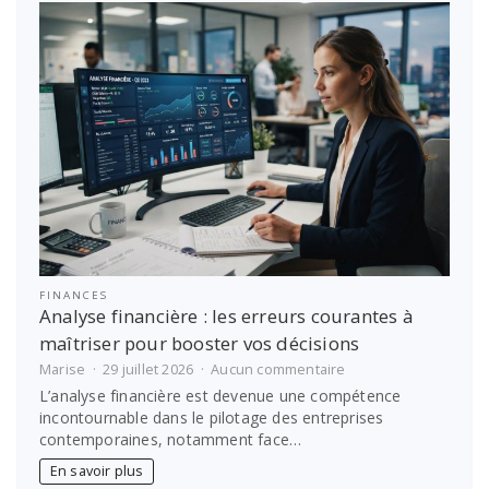
des
obligations
légales
d’archivage
FINANCES
Analyse financière : les erreurs courantes à
maîtriser pour booster vos décisions
sur
Marise
29 juillet 2026
Aucun commentaire
Analyse
L’analyse financière est devenue une compétence
financière
incontournable dans le pilotage des entreprises
:
contemporaines, notamment face…
les
erreurs
En savoir plus
courantes