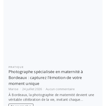
à
maîtriser
pour
booster
vos
décisions
PRATIQUE
Photographe spécialisée en maternité à
Bordeaux : capturez l’émotion de votre
moment unique
sur
Marise
24 juillet 2026
Aucun commentaire
Photographe
À Bordeaux, la photographie de maternité devient une
spécialisée
véritable célébration de la vie, invitant chaque…
en
maternité