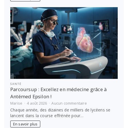
en
famille
sans
stress
SANTÉ
Parcoursup : Excellez en médecine grâce à
Antémed Epsilon !
sur
Marise
4 août 2026
Aucun commentaire
Parcoursup
Chaque année, des dizaines de milliers de lycéens se
:
lancent dans la course effrénée pour…
Excellez
en
En savoir plus
médecine