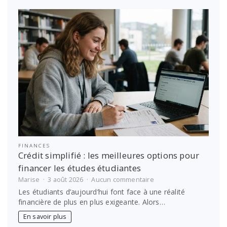
grâce
à
Antémed
Epsilon
!
FINANCES
Crédit simplifié : les meilleures options pour
financer les études étudiantes
sur
Marise
3 août 2026
Aucun commentaire
Crédit
Les étudiants d’aujourd’hui font face à une réalité
simplifié
financière de plus en plus exigeante. Alors…
:
les
En savoir plus
meilleures