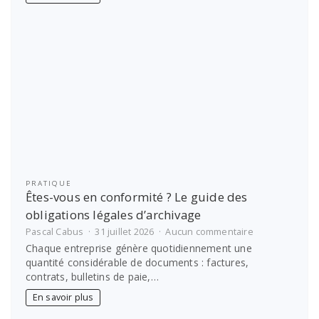
sur-
Saône
:
vite
avec
notre
auto-
école
PRATIQUE
Êtes-vous en conformité ? Le guide des
obligations légales d’archivage
sur
Pascal Cabus
31 juillet 2026
Aucun commentaire
Êtes-
Chaque entreprise génère quotidiennement une
vous
quantité considérable de documents : factures,
en
contrats, bulletins de paie,…
conformité
?
En savoir plus
Le
guide