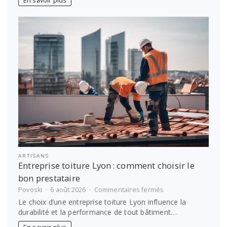
En savoir plus
prendre
soin
de
soi
?
ARTISANS
Entreprise toiture Lyon : comment choisir le
bon prestataire
sur
Povoski
6 août 2026
Commentaires fermés
Entreprise
Le choix d’une entreprise toiture Lyon influence la
toiture
durabilité et la performance de tout bâtiment.…
Lyon :
comment