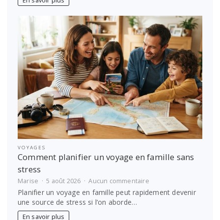
En savoir plus
choisir
le
bon
prestataire
VOYAGES
Comment planifier un voyage en famille sans
stress
sur
Marise
5 août 2026
Aucun commentaire
Comment
Planifier un voyage en famille peut rapidement devenir
planifier
une source de stress si l’on aborde…
un
voyage
En savoir plus