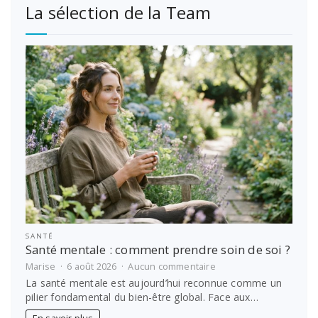
La sélection de la Team
SANTÉ
Santé mentale : comment prendre soin de soi ?
sur
Marise
6 août 2026
Aucun commentaire
Santé
La santé mentale est aujourd’hui reconnue comme un
mentale
pilier fondamental du bien-être global. Face aux…
:
comment