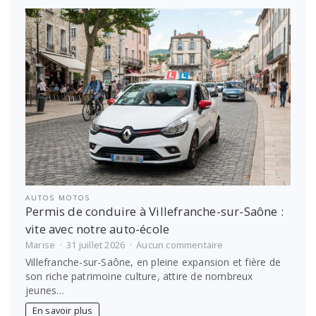
options
pour
financer
les
études
étudiantes
AUTOS MOTOS
Permis de conduire à Villefranche-sur-Saône :
vite avec notre auto-école
sur
Marise
31 juillet 2026
Aucun commentaire
Permis
Villefranche-sur-Saône, en pleine expansion et fière de
de
son riche patrimoine culture, attire de nombreux
conduire
jeunes…
à
Villefranche-
En savoir plus