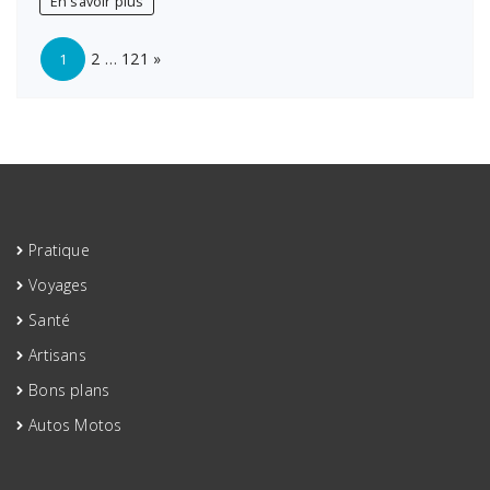
En savoir plus
à
Bordeaux
Page:
Next
:
2
…
121
»
1
capturez
l’émotion
de
votre
moment
unique
Pratique
Voyages
Santé
Artisans
Bons plans
Autos Motos